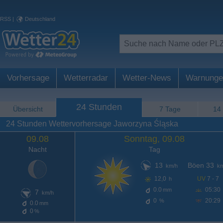
RSS
|
Deutschland
Vorhersage
Wetterradar
Wetter-News
Warnunge
24 Stunden
Übersicht
7 Tage
14
24 Stunden Wettervorhersage Jaworzyna Śląska
09.08
Sonntag, 09.08
Nacht
Tag
13
Böen 33
km/h
km
12,0
UV
7 - 7
h
0.0
05:30
mm
7
km/h
0
20:29
%
0.0
mm
0
%