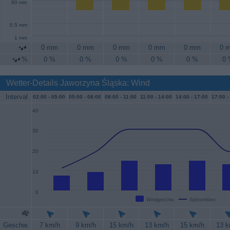
60 min
0.5 mm
1 mm
0 mm
0 mm
0 mm
0 mm
0 mm
0 
%
0 %
0 %
0 %
0 %
0 %
0
Wetter-Details Jaworzyna Śląska: Wind
Interval
02:00 -
05:00
05:00 -
08:00
08:00 -
11:00
11:00 -
14:00
14:00 -
17:00
17:00 -
40
30
20
10
0
Windgeschw.
Spitzenböen
Geschw.
7 km/h
9 km/h
15 km/h
13 km/h
15 km/h
13 k