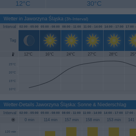
12°C
30°C
Wetter in Jaworzyna Śląska
(3h-Interval)
Interval
02:00 -
05:00
05:00 -
08:00
08:00 -
11:00
11:00 -
14:00
14:00 -
17:00
17:00 
Tag
12°C
16°C
24°C
27°C
28°C
25
30°C
25°C
20°C
15°C
10°C
Wetter-Details Jaworzyna Śląska: Sonne & Niederschlag
Interval
02:00 -
05:00
05:00 -
08:00
08:00 -
11:00
11:00 -
14:00
14:00 -
17:00
17:00 -
0 min
114 min
157 min
158 min
153 min
141 
120 min