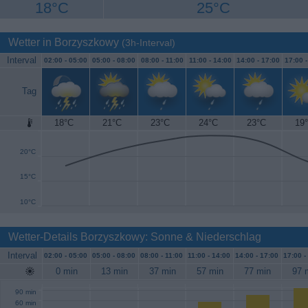
18°C
25°C
Wetter in Borzyszkowy
(3h-Interval)
Interval
02:00 -
05:00
05:00 -
08:00
08:00 -
11:00
11:00 -
14:00
14:00 -
17:00
17:00 
Tag
18°C
21°C
23°C
24°C
23°C
19
25°C
20°C
15°C
10°C
Wetter-Details Borzyszkowy: Sonne & Niederschlag
Interval
02:00 -
05:00
05:00 -
08:00
08:00 -
11:00
11:00 -
14:00
14:00 -
17:00
17:00 -
0 min
13 min
37 min
57 min
77 min
97 
90 min
60 min