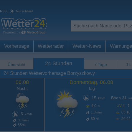
RSS
|
Deutschland
Vorhersage
Wetterradar
Wetter-News
Warnunge
24 Stunden
Übersicht
7 Tage
14
24 Stunden Wettervorhersage Borzyszkowy
06.08
Donnerstag, 06.08
Nacht
Tag
15
Böen 31
km/h
km
4,0
UV
4 - 7
h
1.3
05:10
mm
6
km/h
80
20:42
%
0.8
mm
55
%