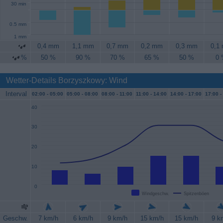
30 min
0.5 mm
1 mm
0,4 mm
1,1 mm
0,7 mm
0,2 mm
0,3 mm
0,1
%
50 %
90 %
70 %
65 %
50 %
0
Wetter-Details Borzyszkowy: Wind
Interval
02:00 -
05:00
05:00 -
08:00
08:00 -
11:00
11:00 -
14:00
14:00 -
17:00
17:00 -
40
30
20
10
0
Windgeschw.
Spitzenböen
Geschw.
7 km/h
6 km/h
9 km/h
15 km/h
15 km/h
9 k