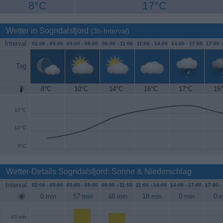
8°C
17°C
Wetter in Sogndalsfjord
(3h-Interval)
Interval
02:00 -
05:00
05:00 -
08:00
08:00 -
11:00
11:00 -
14:00
14:00 -
17:00
17:00 
Tag
8°C
10°C
14°C
16°C
17°C
15
20°C
15°C
10°C
5°C
Wetter-Details Sogndalsfjord: Sonne & Niederschlag
Interval
02:00 -
05:00
05:00 -
08:00
08:00 -
11:00
11:00 -
14:00
14:00 -
17:00
17:00 -
0 min
57 min
46 min
18 min
0 min
0 m
40 min