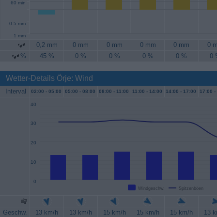
60 min
0.5 mm
1 mm
0,2 mm
0 mm
0 mm
0 mm
0 mm
0 
%
45 %
0 %
0 %
0 %
0 %
0
Wetter-Details Örje: Wind
Interval
02:00 -
05:00
05:00 -
08:00
08:00 -
11:00
11:00 -
14:00
14:00 -
17:00
17:00 -
40
30
20
10
0
Windgeschw.
Spitzenböen
Geschw.
13 km/h
13 km/h
15 km/h
15 km/h
15 km/h
13 k