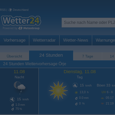
RSS
|
Deutschland
Vorhersage
Wetterradar
Wetter-News
Warnunge
24 Stunden
Übersicht
7 Tage
14
24 Stunden Wettervorhersage Örje
11.08
Dienstag, 11.08
Nacht
Tag
15
Böen 33
km/h
km
13,0
UV
6 - 6
h
0.0
05:17
mm
15
km/h
0
21:19
%
1.0
mm
75
%