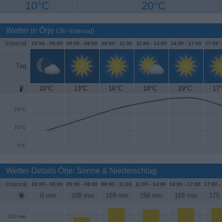
10°C
20°C
Wetter in Örje
(3h-Interval)
Interval
02:00 -
05:00
05:00 -
08:00
08:00 -
11:00
11:00 -
14:00
14:00 -
17:00
17:00 
Tag
10°C
13°C
16°C
18°C
19°C
17
20°C
15°C
10°C
5°C
Wetter-Details Örje: Sonne & Niederschlag
Interval
02:00 -
05:00
05:00 -
08:00
08:00 -
11:00
11:00 -
14:00
14:00 -
17:00
17:00 -
0 min
108 min
169 min
158 min
168 min
175 
120 min