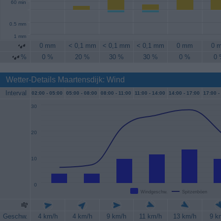
60 min
0.5 mm
1 mm
0 mm
< 0,1 mm
< 0,1 mm
< 0,1 mm
0 mm
0 
%
0 %
20 %
30 %
30 %
0 %
0
Wetter-Details Maartensdijk: Wind
Interval
02:00 -
05:00
05:00 -
08:00
08:00 -
11:00
11:00 -
14:00
14:00 -
17:00
17:00 -
30
20
10
0
Windgeschw.
Spitzenböen
Geschw.
4 km/h
4 km/h
9 km/h
11 km/h
13 km/h
9 k