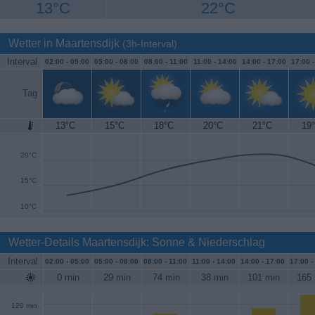
13°C
22°C
Wetter in Maartensdijk
(3h-Interval)
Interval
02:00 -
05:00
05:00 -
08:00
08:00 -
11:00
11:00 -
14:00
14:00 -
17:00
17:00 
Tag
13°C
15°C
18°C
20°C
21°C
19
25°C
20°C
15°C
10°C
Wetter-Details Maartensdijk: Sonne & Niederschlag
Interval
02:00 -
05:00
05:00 -
08:00
08:00 -
11:00
11:00 -
14:00
14:00 -
17:00
17:00 -
0 min
29 min
74 min
38 min
101 min
165 
120 min