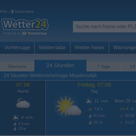
RSS
|
Deutschland
Vorhersage
Wetterradar
Wetter-News
Warnunge
24 Stunden
Übersicht
7 Tage
14
24 Stunden Wettervorhersage Maartensdijk
07.08
Freitag, 07.08
Nacht
Tag
11
Böen 28
km/h
km
7,0
UV
4 - 6
h
0.2
06:08
mm
4
km/h
20
21:22
%
0.3
mm
25
%