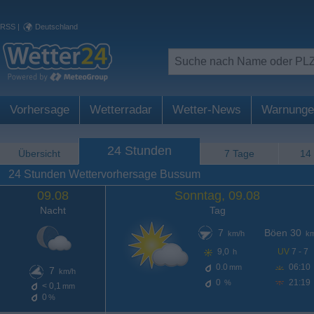
RSS
|
Deutschland
Vorhersage
Wetterradar
Wetter-News
Warnunge
24 Stunden
Übersicht
7 Tage
14
24 Stunden Wettervorhersage Bussum
09.08
Sonntag, 09.08
Nacht
Tag
7
Böen 30
km/h
km
9,0
UV
7 - 7
h
0.0
06:10
mm
7
km/h
0
21:19
%
< 0,1
mm
0
%