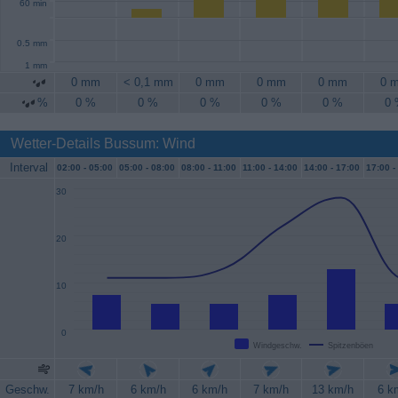
60 min
0.5 mm
1 mm
0 mm
< 0,1 mm
0 mm
0 mm
0 mm
0 
%
0 %
0 %
0 %
0 %
0 %
0
Wetter-Details Bussum: Wind
Interval
02:00 -
05:00
05:00 -
08:00
08:00 -
11:00
11:00 -
14:00
14:00 -
17:00
17:00 -
30
20
10
0
Windgeschw.
Spitzenböen
Geschw.
7 km/h
6 km/h
6 km/h
7 km/h
13 km/h
6 k