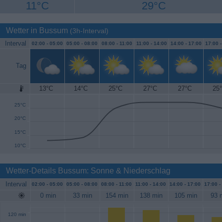
11°C
29°C
Wetter in Bussum
(3h-Interval)
Interval
02:00 -
05:00
05:00 -
08:00
08:00 -
11:00
11:00 -
14:00
14:00 -
17:00
17:00 
Tag
13°C
14°C
25°C
27°C
27°C
25
30°C
25°C
20°C
15°C
10°C
Wetter-Details Bussum: Sonne & Niederschlag
Interval
02:00 -
05:00
05:00 -
08:00
08:00 -
11:00
11:00 -
14:00
14:00 -
17:00
17:00 -
0 min
33 min
154 min
138 min
105 min
93 
120 min