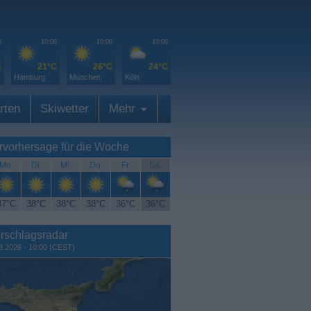
0
10:00
10:00
10:00
C
21°C
26°C
24°C
Hamburg
München
Köln
rten
Skiwetter
Mehr
rvorhersage für die Woche
Mo.
Di.
Mi.
Do.
Fr.
Sa.
37°C
38°C
38°C
38°C
36°C
36°C
rschlagsradar
8.2026 - 10:00 (CEST)