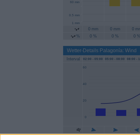
60 min
0.5 mm
1 mm
0 mm
0 mm
0 m
%
0 %
0 %
0 
Wetter-Details Palagonía: Wind
Interval
02:00 -
05:00
05:00 -
08:00
08:00 -
1
60
40
20
0
Geschw.
9 km/h
7 km/h
9 km