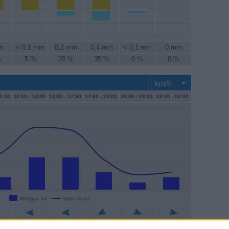
m
< 0,1 mm
0,2 mm
0,4 mm
< 0,1 mm
0 mm
%
5 %
20 %
35 %
0 %
0 %
1:00
11:00 -
14:00
14:00 -
17:00
17:00 -
20:00
20:00 -
23:00
23:00 -
02:00
Windgeschw.
Spitzenböen
/h
24 km/h
24 km/h
13 km/h
6 km/h
9 km/h