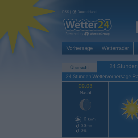
RSS
|
Deutschland
Vorhersage
Wetterradar
24 Stunden
Übersicht
24 Stunden Wettervorhersage P
09.08
Nacht
6
km/h
0.0
mm
0
%