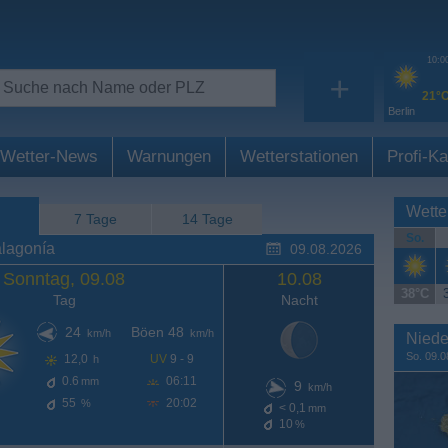
10:0
+
21°
Berlin
Wetter-News
Warnungen
Wetterstationen
Profi-Ka
Wette
7 Tage
14 Tage
So.
alagonía
09.08.2026
Sonntag, 09.08
10.08
38°C
Tag
Nacht
24
Böen 48
km/h
km/h
Niede
So. 09.0
12,0
UV
9 - 9
h
0.6
06:11
mm
9
km/h
55
20:02
%
< 0,1
mm
10
%