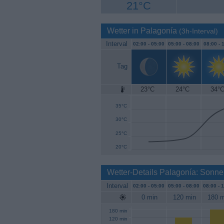
21°C
Wetter in Palagonía
(3h-Interval)
Interval
02:00 -
05:00
05:00 -
08:00
08:00 -
1
Tag
23°C
24°C
34°
40°C
35°C
30°C
25°C
20°C
Wetter-Details Palagonía: Sonne
Interval
02:00 -
05:00
05:00 -
08:00
08:00 -
1
0 min
120 min
180 m
180 min
120 min