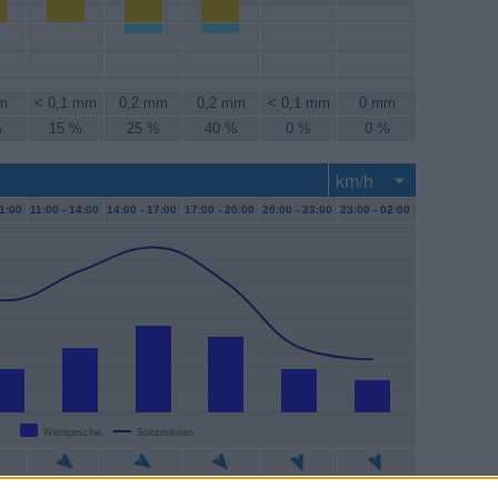
m
< 0,1 mm
0,2 mm
0,2 mm
< 0,1 mm
0 mm
%
15 %
25 %
40 %
0 %
0 %
1:00
11:00 -
14:00
14:00 -
17:00
17:00 -
20:00
20:00 -
23:00
23:00 -
02:00
Windgeschw.
Spitzenböen
/h
11 km/h
15 km/h
13 km/h
7 km/h
6 km/h