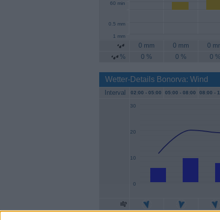
60 min
0.5 mm
1 mm
0 mm
0 mm
0 m
%
0 %
0 %
0 
Wetter-Details Bonorva: Wind
Interval
02:00 -
05:00
05:00 -
08:00
08:00 -
1
30
20
10
0
Geschw.
6 km/h
9 km/h
7 km