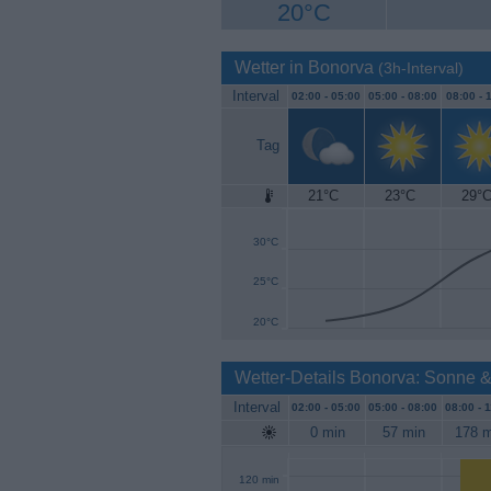
20°C
Wetter in Bonorva
(3h-Interval)
Interval
02:00 -
05:00
05:00 -
08:00
08:00 -
1
Tag
21°C
23°C
29°
35°C
30°C
25°C
20°C
Wetter-Details Bonorva: Sonne 
Interval
02:00 -
05:00
05:00 -
08:00
08:00 -
1
0 min
57 min
178 m
120 min