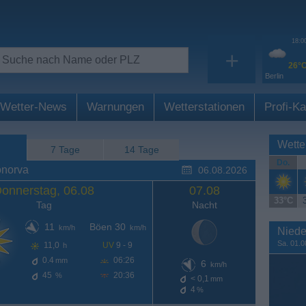
18:0
+
26°
Berlin
Wetter-News
Warnungen
Wetterstationen
Profi-Ka
Wette
7 Tage
14 Tage
Do.
onorva
06.08.2026
onnerstag, 06.08
07.08
33°C
Tag
Nacht
11
Böen 30
km/h
km/h
Niede
Sa. 01.0
11,0
UV
9 - 9
h
0.4
06:26
mm
6
km/h
45
20:36
%
< 0,1
mm
4
%