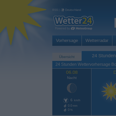
RSS
|
Deutschland
Vorhersage
Wetterradar
24 Stunden
Übersicht
24 Stunden Wettervorhersage B
06.08
D
Nacht
6
km/h
0.0
mm
0
%