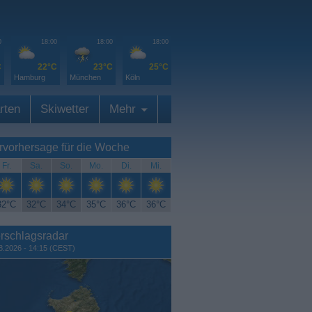
0
18:00
18:00
18:00
C
22°C
23°C
25°C
Hamburg
München
Köln
rten
Skiwetter
Mehr
rvorhersage für die Woche
Fr.
Sa.
So.
Mo.
Di.
Mi.
32°C
32°C
34°C
35°C
36°C
36°C
rschlagsradar
8.2026 - 14:15 (CEST)