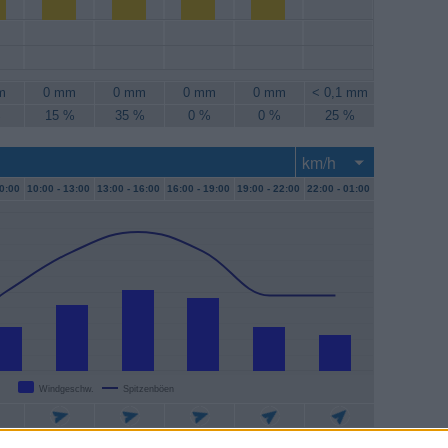
m
0 mm
0 mm
0 mm
0 mm
< 0,1 mm
%
15 %
35 %
0 %
0 %
25 %
0:00
10:00 -
13:00
13:00 -
16:00
16:00 -
19:00
19:00 -
22:00
22:00 -
01:00
Windgeschw.
Spitzenböen
/h
17 km/h
20 km/h
19 km/h
11 km/h
9 km/h