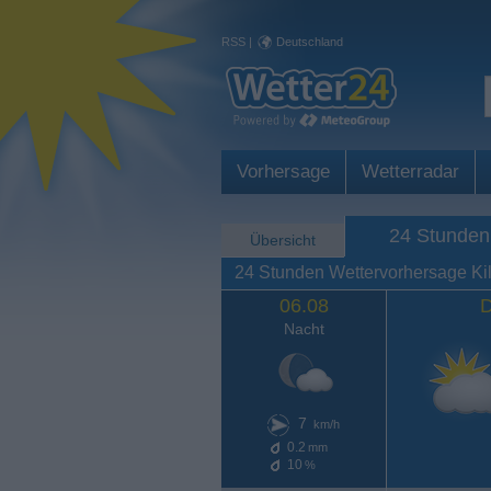
RSS
|
Deutschland
Vorhersage
Wetterradar
24 Stunden
Übersicht
24 Stunden Wettervorhersage Ki
06.08
D
Nacht
7
km/h
0.2
mm
10
%