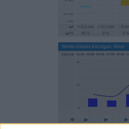
20 min
0.5 mm
1 mm
< 0,1 mm
< 0,1 mm
0 m
%
45 %
0 %
0 
Wetter-Details Kilcolgan: Wind
Interval
01:00 -
04:00
04:00 -
07:00
07:00 -
1
40
20
0
Geschw.
7 km/h
6 km/h
11 km