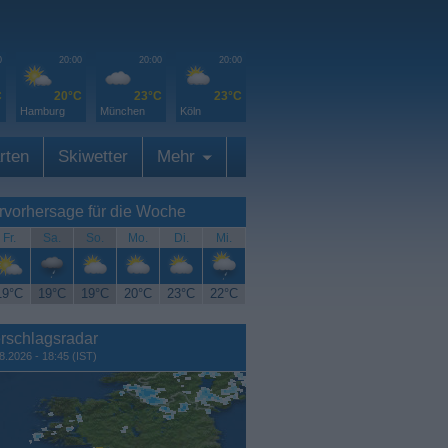
0
20:00
20:00
20:00
C
20°C
23°C
23°C
Hamburg
München
Köln
rten
Skiwetter
Mehr
rvorhersage für die Woche
Fr.
Sa.
So.
Mo.
Di.
Mi.
19°C
19°C
19°C
20°C
23°C
22°C
rschlagsradar
8.2026 - 18:45 (IST)