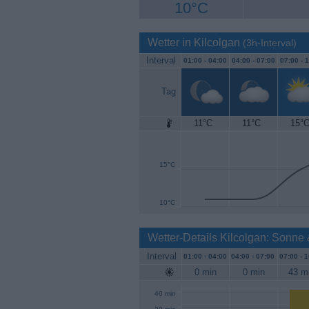
10°C
Wetter in Kilcolgan
(3h-Interval)
Interval
01:00 -
04:00
04:00 -
07:00
07:00 -
1
Tag
11°C
11°C
15°
20°C
15°C
10°C
Wetter-Details Kilcolgan: Sonne
Interval
01:00 -
04:00
04:00 -
07:00
07:00 -
1
0 min
0 min
43 m
40 min