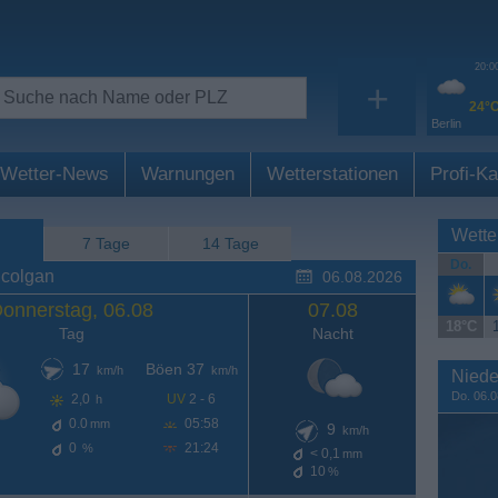
20:0
+
24°
Berlin
Wetter-News
Warnungen
Wetterstationen
Profi-Ka
Wette
7 Tage
14 Tage
Do.
lcolgan
06.08.2026
onnerstag, 06.08
07.08
18°C
Tag
Nacht
17
Böen 37
km/h
km/h
Niede
Do. 06.0
2,0
UV
2 - 6
h
0.0
05:58
mm
9
km/h
0
21:24
%
< 0,1
mm
10
%