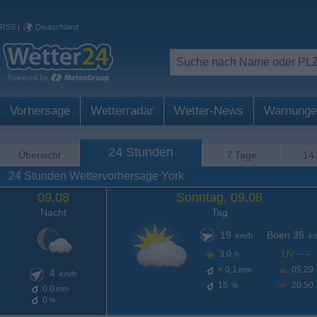
RSS
|
Deutschland
Vorhersage
Wetterradar
Wetter-News
Warnunge
24 Stunden
Übersicht
7 Tage
14
24 Stunden Wettervorhersage York
09.08
Sonntag, 09.08
Nacht
Tag
19
Böen 35
km/h
km
3,0
UV
- - -
h
< 0,1
05:29
mm
4
km/h
15
20:50
%
0.0
mm
0
%