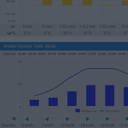
30 min
0.5 mm
1 mm
0 mm
0 mm
< 0,1 mm
< 0,1 mm
< 0,1 mm
0 
%
0 %
0 %
10 %
10 %
0 %
0
Wetter-Details York: Wind
Interval
01:00 -
04:00
04:00 -
07:00
07:00 -
10:00
10:00 -
13:00
13:00 -
16:00
16:00 -
40
20
0
Windgeschw.
Spitzenböen
Geschw.
6 km/h
7 km/h
13 km/h
19 km/h
19 km/h
17 