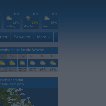
0
17:00
17:00
17:00
C
22°C
23°C
25°C
Hamburg
München
Köln
rten
Skiwetter
Mehr
rvorhersage für die Woche
Fr.
Sa.
So.
Mo.
Di.
Mi.
22°C
25°C
23°C
22°C
24°C
28°C
rschlagsradar
8.2026 - 16:00 (BST)