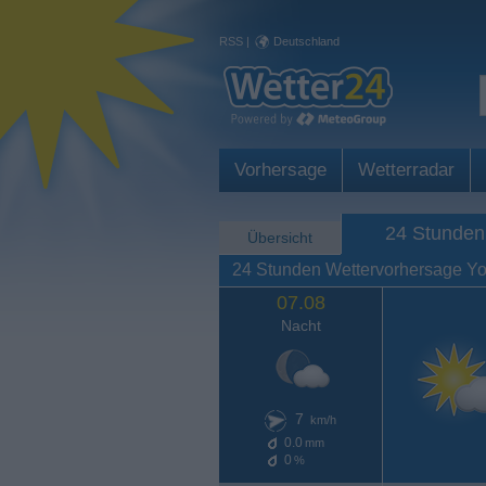
RSS
|
Deutschland
Vorhersage
Wetterradar
24 Stunden
Übersicht
24 Stunden Wettervorhersage Yo
07.08
Nacht
7
km/h
0.0
mm
0
%