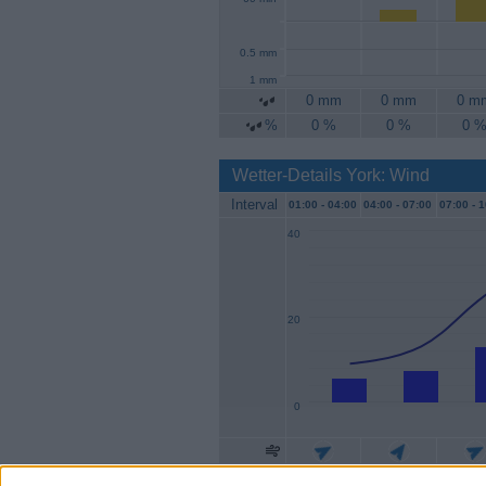
0.5 mm
1 mm
0 mm
0 mm
0 m
%
0 %
0 %
0 
Wetter-Details York: Wind
Interval
01:00 -
04:00
04:00 -
07:00
07:00 -
1
40
20
0
Geschw.
6 km/h
7 km/h
13 km