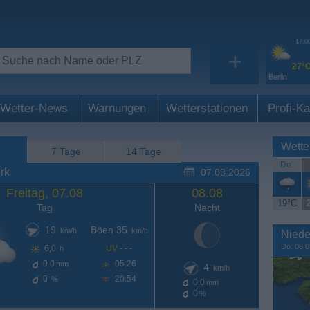
17:0
+
27°
Berlin
Wetter-News
Warnungen
Wetterstationen
Profi-Ka
Wette
7 Tage
14 Tage
Do.
rk
07.08.2026
Freitag, 07.08
08.08
19°C
Tag
Nacht
19
Böen 35
km/h
km/h
Niede
Do. 06.0
6,0
UV
- - -
h
0.0
05:26
mm
4
km/h
0
20:54
%
0.0
mm
0
%