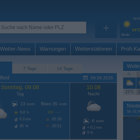
06:0
+
14°
Berlin
Wetter-News
Warnungen
Wetterstationen
Profi-Ka
Wette
7 Tage
14 Tage
Fr.
ford
09.08.2026
Sonntag, 09.08
10.08
23°C
Tag
Nacht
13
Böen 35
km/h
km/h
Niede
Sa. 01.0
6,0
UV
- - -
h
0.3
05:39
mm
6
km/h
35
20:51
%
< 0,1
mm
5
%