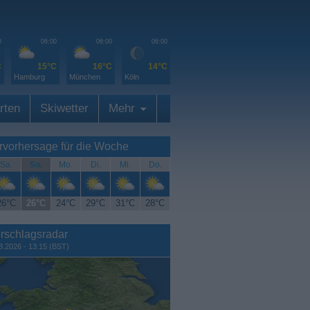
0
06:00
06:00
06:00
C
15°C
16°C
14°C
Hamburg
München
Köln
rten
Skiwetter
Mehr
rvorhersage für die Woche
Sa.
So.
Mo.
Di.
Mi.
Do.
26°C
26°C
24°C
29°C
31°C
28°C
rschlagsradar
8.2026 - 13:15 (BST)