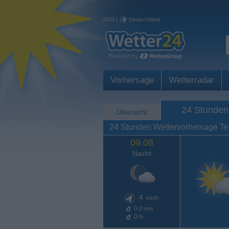
RSS
|
Deutschland
Vorhersage
Wetterradar
24 Stunden
Übersicht
24 Stunden Wettervorhersage Tel
09.08
Nacht
4
km/h
0.0
mm
0
%