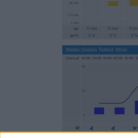
30 min
0.5 mm
1 mm
0 mm
0 mm
0 m
%
0 %
0 %
0 
Wetter-Details Telford: Wind
Interval
01:00 -
04:00
04:00 -
07:00
07:00 -
1
40
20
0
Geschw.
6 km/h
6 km/h
11 km