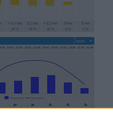
m
< 0,1 mm
0,1 mm
< 0,1 mm
0 mm
0 mm
%
10 %
25 %
20 %
0 %
0 %
0:00
10:00 -
13:00
13:00 -
16:00
16:00 -
19:00
19:00 -
22:00
22:00 -
01:00
Windgeschw.
Spitzenböen
/h
13 km/h
17 km/h
19 km/h
11 km/h
6 km/h