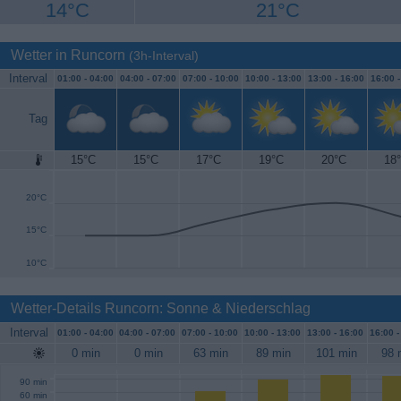
14°C
21°C
Wetter in Runcorn
(3h-Interval)
Interval
01:00 -
04:00
04:00 -
07:00
07:00 -
10:00
10:00 -
13:00
13:00 -
16:00
16:00 
Tag
15°C
15°C
17°C
19°C
20°C
18
25°C
20°C
15°C
10°C
Wetter-Details Runcorn: Sonne & Niederschlag
Interval
01:00 -
04:00
04:00 -
07:00
07:00 -
10:00
10:00 -
13:00
13:00 -
16:00
16:00 
0 min
0 min
63 min
89 min
101 min
98 
90 min
60 min