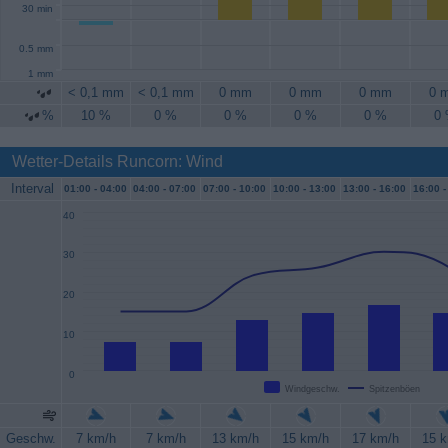
30 min
0.5 mm
1 mm
< 0,1 mm
< 0,1 mm
0 mm
0 mm
0 mm
0 
%
10 %
0 %
0 %
0 %
0 %
0
Wetter-Details Runcorn: Wind
Interval
01:00 -
04:00
04:00 -
07:00
07:00 -
10:00
10:00 -
13:00
13:00 -
16:00
16:00 -
40
30
20
10
0
Windgeschw.
Spitzenböen
Geschw.
7 km/h
7 km/h
13 km/h
15 km/h
17 km/h
15 