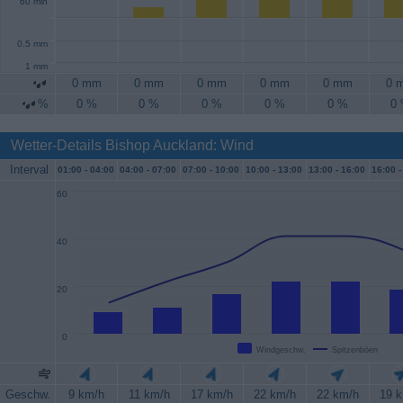
60 min
0.5 mm
1 mm
0 mm
0 mm
0 mm
0 mm
0 mm
0 
%
0 %
0 %
0 %
0 %
0 %
0
Wetter-Details Bishop Auckland: Wind
Interval
01:00 -
04:00
04:00 -
07:00
07:00 -
10:00
10:00 -
13:00
13:00 -
16:00
16:00 -
60
40
20
0
Windgeschw.
Spitzenböen
Geschw.
9 km/h
11 km/h
17 km/h
22 km/h
22 km/h
19 