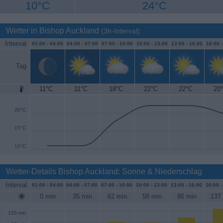
10°C
24°C
Wetter in Bishop Auckland
(3h-Interval)
Interval
01:00 -
04:00
04:00 -
07:00
07:00 -
10:00
10:00 -
13:00
13:00 -
16:00
16:00 
Tag
11°C
11°C
18°C
22°C
22°C
20
25°C
20°C
15°C
10°C
Wetter-Details Bishop Auckland: Sonne & Niederschlag
Interval
01:00 -
04:00
04:00 -
07:00
07:00 -
10:00
10:00 -
13:00
13:00 -
16:00
16:00 
0 min
35 min
62 min
58 min
86 min
137
120 min