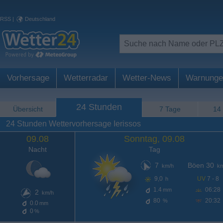
RSS
|
Deutschland
Vorhersage
Wetterradar
Wetter-News
Warnunge
24 Stunden
Übersicht
7 Tage
14
24 Stunden Wettervorhersage Ierissos
09.08
Sonntag, 09.08
Nacht
Tag
7
Böen 30
km/h
km
9,0
UV
7 - 8
h
1.4
06:28
mm
2
km/h
80
20:32
%
0.0
mm
0
%