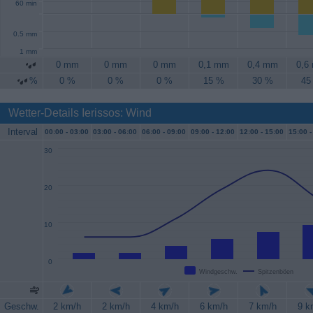
60 min
0.5 mm
1 mm
0 mm
0 mm
0 mm
0,1 mm
0,4 mm
0,6
%
0 %
0 %
0 %
15 %
30 %
45
Wetter-Details Ierissos: Wind
Interval
00:00 -
03:00
03:00 -
06:00
06:00 -
09:00
09:00 -
12:00
12:00 -
15:00
15:00 -
30
20
10
0
Windgeschw.
Spitzenböen
Geschw.
2 km/h
2 km/h
4 km/h
6 km/h
7 km/h
9 k