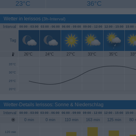
23°C
36°C
Wetter in Ierissos
(3h-Interval)
Interval
00:00 -
03:00
03:00 -
06:00
06:00 -
09:00
09:00 -
12:00
12:00 -
15:00
15:00 
Tag
26°C
24°C
27°C
33°C
35°C
33
40°C
35°C
30°C
25°C
20°C
Wetter-Details Ierissos: Sonne & Niederschlag
Interval
00:00 -
03:00
03:00 -
06:00
06:00 -
09:00
09:00 -
12:00
12:00 -
15:00
15:00 
0 min
0 min
110 min
163 min
125 min
80 
120 min