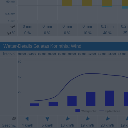
60 min
0.5 mm
1 mm
0 mm
0 mm
0 mm
0 mm
0,1 mm
0,2
%
0 %
0 %
0 %
10 %
40 %
35
Wetter-Details Galatas Korinthia: Wind
Interval
00:00 -
03:00
03:00 -
06:00
06:00 -
09:00
09:00 -
12:00
12:00 -
15:00
15:00 -
60
40
20
0
Windgeschw.
Spitzenböen
Geschw.
4 km/h
6 km/h
13 km/h
19 km/h
20 km/h
19 