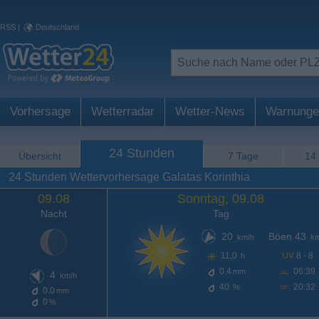
RSS
|
Deutschland
Vorhersage
Wetterradar
Wetter-News
Warnunge
24 Stunden
Übersicht
7 Tage
14
24 Stunden Wettervorhersage Galatas Korinthia
09.08
Sonntag, 09.08
Nacht
Tag
20
Böen 43
km/h
km
11,0
UV
8 - 8
h
0.4
06:39
mm
4
km/h
40
20:32
%
0.0
mm
0
%