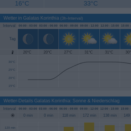
16°C
33°C
Wetter in Galatas Korinthia
(3h-Interval)
Interval
00:00 -
03:00
03:00 -
06:00
06:00 -
09:00
09:00 -
12:00
12:00 -
15:00
15:00 
Tag
20°C
20°C
27°C
31°C
31°C
30
35°C
30°C
25°C
20°C
15°C
Wetter-Details Galatas Korinthia: Sonne & Niederschlag
Interval
00:00 -
03:00
03:00 -
06:00
06:00 -
09:00
09:00 -
12:00
12:00 -
15:00
15:00 
0 min
0 min
118 min
172 min
138 min
149
120 min