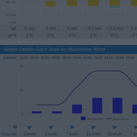
60 min
0.5 mm
1 mm
0 mm
0 mm
0 mm
< 0,1 mm
< 0,1 mm
0 
%
0 %
0 %
0 %
0 %
0 %
0
Wetter-Details Saint-Jean-de-Maurienne: Wind
Interval
02:00 -
05:00
05:00 -
08:00
08:00 -
11:00
11:00 -
14:00
14:00 -
17:00
17:00 -
40
20
0
Windgeschw.
Spitzenböen
Geschw.
2 km/h
2 km/h
7 km/h
13 km/h
13 km/h
7 k