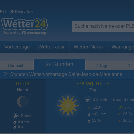
RSS
|
Deutschland
Vorhersage
Wetterradar
Wetter-News
Warnunge
24 Stunden
Übersicht
7 Tage
14
24 Stunden Wettervorhersage Saint-Jean-de-Maurienne
07.08
Freitag, 07.08
Nacht
Tag
13
Böen 37
km/h
km
12,0
UV
8 - 8
h
< 0,1
06:24
mm
2
km/h
15
20:56
%
0.0
mm
0
%