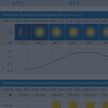
16°C
31°C
Wetter in Saint-Jean-de-Maurienne
(3h-Interval)
Interval
02:00 -
05:00
05:00 -
08:00
08:00 -
11:00
11:00 -
14:00
14:00 -
17:00
17:00 
Tag
17°C
19°C
24°C
29°C
30°C
27
35°C
30°C
25°C
20°C
15°C
Wetter-Details Saint-Jean-de-Maurienne: Sonne & Niedersch
Interval
02:00 -
05:00
05:00 -
08:00
08:00 -
11:00
11:00 -
14:00
14:00 -
17:00
17:00 -
0 min
59 min
179 min
176 min
168 min
169 
120 min