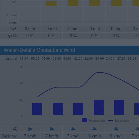
60 min
0.5 mm
1 mm
0 mm
0 mm
0 mm
0 mm
0 mm
0 
%
0 %
0 %
0 %
0 %
0 %
0
Wetter-Details Montauban: Wind
Interval
02:00 -
05:00
05:00 -
08:00
08:00 -
11:00
11:00 -
14:00
14:00 -
17:00
17:00 -
30
20
10
0
Windgeschw.
Spitzenböen
Geschw.
7 km/h
7 km/h
7 km/h
9 km/h
9 km/h
7 k