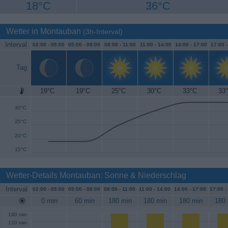
18°C
36°C
Wetter in Montauban
(3h-Interval)
Interval
02:00 -
05:00
05:00 -
08:00
08:00 -
11:00
11:00 -
14:00
14:00 -
17:00
17:00 
Tag
19°C
19°C
25°C
30°C
33°C
33
35°C
30°C
25°C
20°C
15°C
Wetter-Details Montauban: Sonne & Niederschlag
Interval
02:00 -
05:00
05:00 -
08:00
08:00 -
11:00
11:00 -
14:00
14:00 -
17:00
17:00 -
0 min
60 min
180 min
180 min
180 min
180 
180 min
120 min