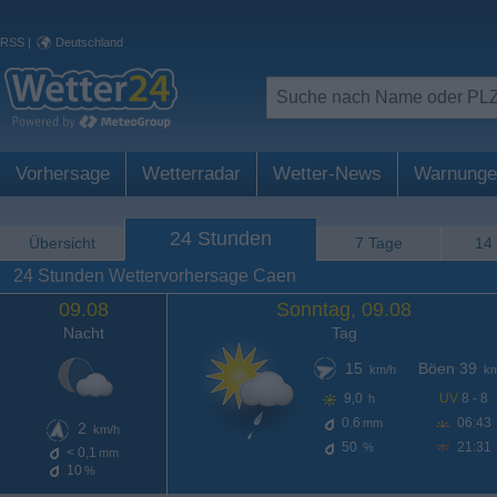
RSS
|
Deutschland
Vorhersage
Wetterradar
Wetter-News
Warnunge
24 Stunden
Übersicht
7 Tage
14
24 Stunden Wettervorhersage Caen
09.08
Sonntag, 09.08
Nacht
Tag
15
Böen 39
km/h
km
9,0
UV
8 - 8
h
0.6
06:43
mm
2
km/h
50
21:31
%
< 0,1
mm
10
%