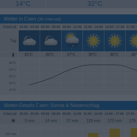
14°C
32°C
Wetter in Caen
(3h-Interval)
Interval
02:00 -
05:00
05:00 -
08:00
08:00 -
11:00
11:00 -
14:00
14:00 -
17:00
17:00 
Tag
15°C
20°C
27°C
30°C
30°C
26
35°C
30°C
25°C
20°C
15°C
10°C
Wetter-Details Caen: Sonne & Niederschlag
Interval
02:00 -
05:00
05:00 -
08:00
08:00 -
11:00
11:00 -
14:00
14:00 -
17:00
17:00 -
0 min
14 min
37 min
119 min
170 min
179 
120 min