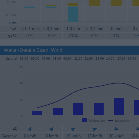
60 min
0.5 mm
1 mm
< 0,1 mm
< 0,1 mm
1,0 mm
< 0,1 mm
0 mm
0 
%
0 %
70 %
70 %
0 %
0 %
0
Wetter-Details Caen: Wind
Interval
02:00 -
05:00
05:00 -
08:00
08:00 -
11:00
11:00 -
14:00
14:00 -
17:00
17:00 -
60
40
20
0
Windgeschw.
Spitzenböen
Geschw.
6 km/h
9 km/h
15 km/h
15 km/h
20 km/h
19 k