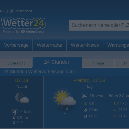
RSS
|
Deutschland
Vorhersage
Wetterradar
Wetter-News
Warnunge
24 Stunden
Übersicht
7 Tage
14
24 Stunden Wettervorhersage Lahti
07.08
Freitag, 07.08
Nacht
Tag
15
Böen 37
km/h
km
8,0
UV
4 - 6
h
0.5
05:02
mm
7
km/h
45
21:42
%
0.0
mm
0
%