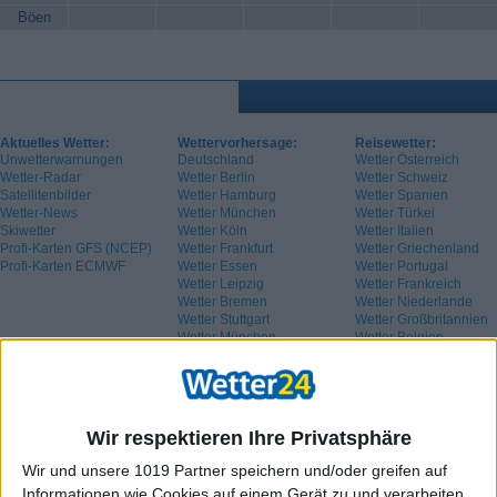
Böen
Aktuelles Wetter:
Wettervorhersage:
Reisewetter:
Unwetterwarnungen
Deutschland
Wetter Österreich
Wetter-Radar
Wetter Berlin
Wetter Schweiz
Satellitenbilder
Wetter Hamburg
Wetter Spanien
Wetter-News
Wetter München
Wetter Türkei
Skiwetter
Wetter Köln
Wetter Italien
Profi-Karten GFS (NCEP)
Wetter Frankfurt
Wetter Griechenland
Profi-Karten ECMWF
Wetter Essen
Wetter Portugal
Wetter Leipzig
Wetter Frankreich
Wetter Bremen
Wetter Niederlande
Wetter Stuttgart
Wetter Großbritannien
Wetter München
Wetter Belgien
Wetter Schweden
Wir respektieren Ihre Privatsphäre
Wir und unsere 1019 Partner speichern und/oder greifen auf
Informationen wie Cookies auf einem Gerät zu und verarbeiten