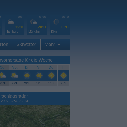
0
00:00
00:00
00:00
C
15°C
20°C
19°C
Hamburg
München
Köln
rten
Skiwetter
Mehr
rvorhersage für die Woche
So.
Mo.
Di.
Mi.
Do.
Fr.
34°C
33°C
29°C
31°C
33°C
35°C
rschlagsradar
8.2026 - 23:30 (CEST)