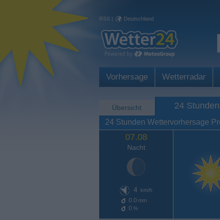
RSS
|
Deutschland
Vorhersage
Wetterradar
24 Stunden
Übersicht
24 Stunden Wettervorhersage Pre
07.08
Nacht
4
km/h
0.0
mm
0
%