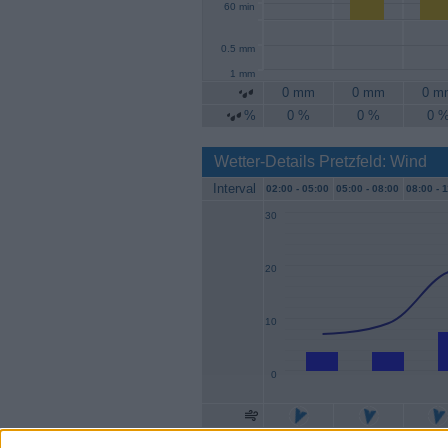
60 min
0.5 mm
1 mm
0 mm
0 mm
0 m
%
0 %
0 %
0 
Wetter-Details Pretzfeld: Wind
Interval
02:00 -
05:00
05:00 -
08:00
08:00 -
1
30
20
10
0
Geschw.
4 km/h
4 km/h
7 km