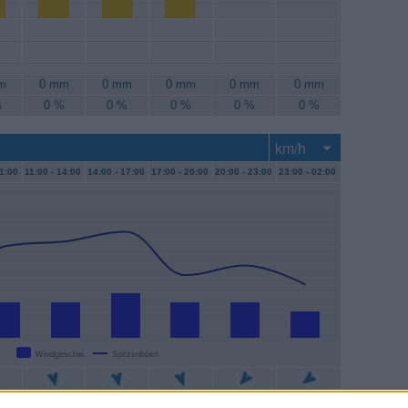
m
0 mm
0 mm
0 mm
0 mm
0 mm
%
0 %
0 %
0 %
0 %
0 %
1:00
11:00 -
14:00
14:00 -
17:00
17:00 -
20:00
20:00 -
23:00
23:00 -
02:00
Windgeschw.
Spitzenböen
/h
7 km/h
9 km/h
7 km/h
7 km/h
6 km/h