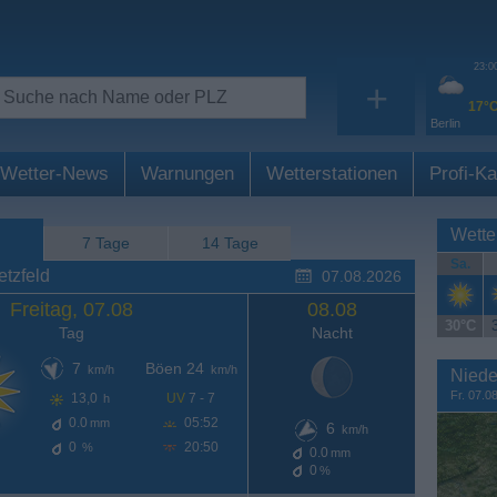
23:0
+
17°
Berlin
Wetter-News
Warnungen
Wetterstationen
Profi-Ka
Wette
7 Tage
14 Tage
Sa.
tzfeld
07.08.2026
Freitag, 07.08
08.08
30°C
Tag
Nacht
7
Böen 24
km/h
km/h
Niede
Fr. 07.0
13,0
UV
7 - 7
h
0.0
05:52
mm
6
km/h
0
20:50
%
0.0
mm
0
%