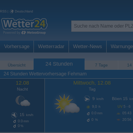
RSS
|
Deutschland
Vorhersage
Wetterradar
Wetter-News
Warnunge
24 Stunden
Übersicht
7 Tage
14
24 Stunden Wettervorhersage Fehmarn
12.08
Mittwoch, 12.08
Nacht
Tag
9
Böen 15
km/h
km
9,0
UV
5 - 6
h
0.0
05:43
mm
15
km/h
0
20:56
%
0.0
mm
0
%