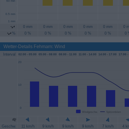
60 min
0.5 mm
1 mm
0 mm
0 mm
0 mm
0 mm
0 mm
0 
%
0 %
0 %
0 %
0 %
0 %
0
Wetter-Details Fehmarn: Wind
Interval
02:00 -
05:00
05:00 -
08:00
08:00 -
11:00
11:00 -
14:00
14:00 -
17:00
17:00 -
20
10
0
Windgeschw.
Spitzenböen
Geschw.
11 km/h
9 km/h
9 km/h
9 km/h
7 km/h
4 k