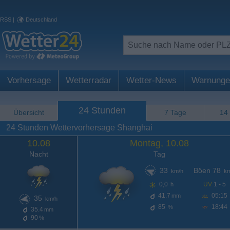
RSS
|
Deutschland
Vorhersage
Wetterradar
Wetter-News
Warnunge
24 Stunden
Übersicht
7 Tage
14
24 Stunden Wettervorhersage Shanghai
10.08
Montag, 10.08
Nacht
Tag
33
Böen 78
km/h
km
0,0
UV
1 - 5
h
41.7
05:15
mm
35
km/h
85
18:44
%
35.4
mm
90
%