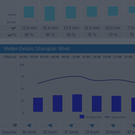
8 mm
16 mm
12,0 mm
15,4 mm
12,9 mm
11,4 mm
10,0 mm
7,3
%
90 %
90 %
90 %
75 %
70 %
75
Wetter-Details Shanghai: Wind
Interval
02:00 -
05:00
05:00 -
08:00
08:00 -
11:00
11:00 -
14:00
14:00 -
17:00
17:00 -
100
75
50
25
0
Windgeschw.
Spitzenböen
Geschw.
30 km/h
35 km/h
37 km/h
33 km/h
33 km/h
30 k