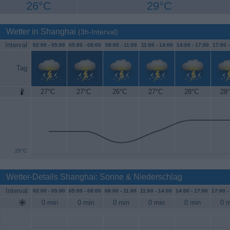
26°C
29°C
Wetter in Shanghai
(3h-Interval)
Interval
02:00 -
05:00
05:00 -
08:00
08:00 -
11:00
11:00 -
14:00
14:00 -
17:00
17:00 
Tag
27°C
27°C
26°C
27°C
28°C
28
30°C
25°C
Wetter-Details Shanghai: Sonne & Niederschlag
Interval
02:00 -
05:00
05:00 -
08:00
08:00 -
11:00
11:00 -
14:00
14:00 -
17:00
17:00 -
0 min
0 min
0 min
0 min
0 min
0 m