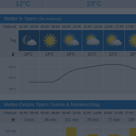
12°C
23°C
Wetter in Ypern
(3h-Interval)
Interval
02:00 -
05:00
05:00 -
08:00
08:00 -
11:00
11:00 -
14:00
14:00 -
17:00
17:00 
Tag
14°C
14°C
19°C
21°C
22°C
20
25°C
20°C
15°C
10°C
Wetter-Details Ypern: Sonne & Niederschlag
Interval
02:00 -
05:00
05:00 -
08:00
08:00 -
11:00
11:00 -
14:00
14:00 -
17:00
17:00 -
0 min
46 min
151 min
79 min
77 min
139 
120 min