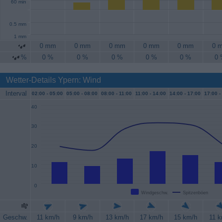
60 min
0.5 mm
1 mm
0 mm
0 mm
0 mm
0 mm
0 mm
0 
%
0 %
0 %
0 %
0 %
0 %
0
Wetter-Details Ypern: Wind
Interval
02:00 -
05:00
05:00 -
08:00
08:00 -
11:00
11:00 -
14:00
14:00 -
17:00
17:00 -
40
30
20
10
0
Windgeschw.
Spitzenböen
Geschw.
11 km/h
9 km/h
13 km/h
17 km/h
15 km/h
11 k