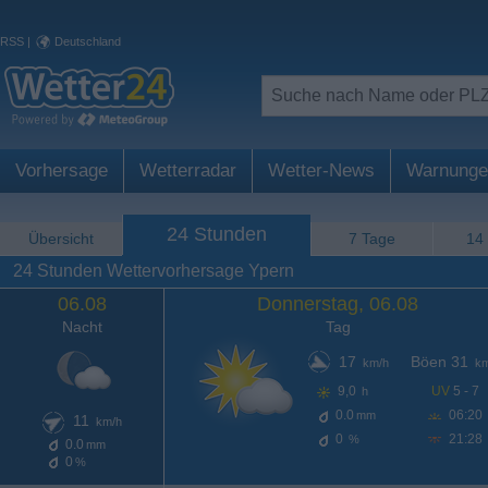
RSS
|
Deutschland
Vorhersage
Wetterradar
Wetter-News
Warnunge
24 Stunden
Übersicht
7 Tage
14
24 Stunden Wettervorhersage Ypern
06.08
Donnerstag, 06.08
Nacht
Tag
17
Böen 31
km/h
km
9,0
UV
5 - 7
h
0.0
06:20
mm
11
km/h
0
21:28
%
0.0
mm
0
%