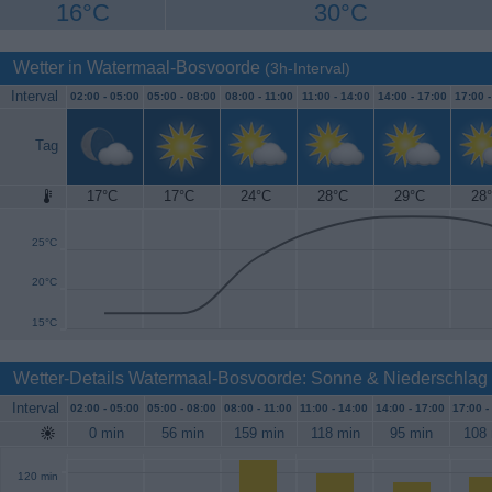
16°C
30°C
Wetter in Watermaal-Bosvoorde
(3h-Interval)
Interval
02:00 -
05:00
05:00 -
08:00
08:00 -
11:00
11:00 -
14:00
14:00 -
17:00
17:00 
Tag
17°C
17°C
24°C
28°C
29°C
28
30°C
25°C
20°C
15°C
Wetter-Details Watermaal-Bosvoorde: Sonne & Niederschlag
Interval
02:00 -
05:00
05:00 -
08:00
08:00 -
11:00
11:00 -
14:00
14:00 -
17:00
17:00 -
0 min
56 min
159 min
118 min
95 min
108 
120 min