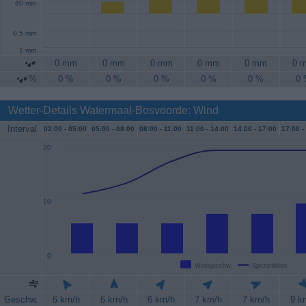
60 min
0.5 mm
1 mm
0 mm
0 mm
0 mm
0 mm
0 mm
0 
%
0 %
0 %
0 %
0 %
0 %
0
Wetter-Details Watermaal-Bosvoorde: Wind
Interval
02:00 -
05:00
05:00 -
08:00
08:00 -
11:00
11:00 -
14:00
14:00 -
17:00
17:00 -
20
10
0
Windgeschw.
Spitzenböen
Geschw.
6 km/h
6 km/h
6 km/h
7 km/h
7 km/h
9 k