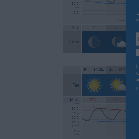
10°C
5°C
0°C
Höchsttemperat
Min.
14°C
12°C
Nacht
N
Fr
.
14.08.
Sa
.
15.08.
So
W
u
Tag
P
Max.
33°C
31°C
35°C
30°C
25°C
20°C
15°C
10°C
5°C
0°C