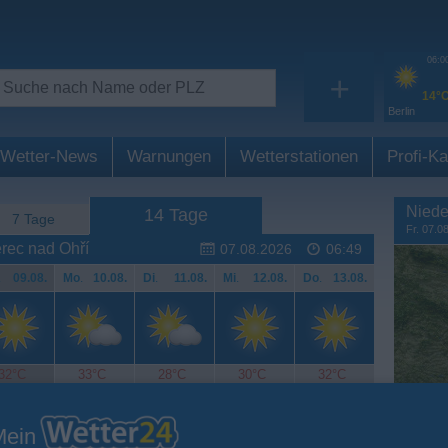
06:0
+
14°
Berlin
Wetter-News
Warnungen
Wetterstationen
Profi-Ka
Niede
14 Tage
7 Tage
Fr. 07.0
rec nad Ohří
07.08.2026
06:49
.
09.08.
Mo
.
10.08.
Di
.
11.08.
Mi
.
12.08.
Do
.
13.08.
32°C
33°C
28°C
30°C
32°C
Mein