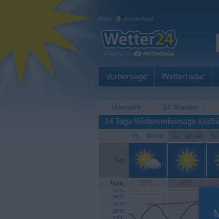
RSS
|
Deutschland
Vorhersage
Wetterradar
Übersicht
24 Stunden
14 Tage Wettervorhersage Klášte
Fr
.
07.08.
Sa
.
08.08.
So
Tag
Max.
27°C
28°C
35°C
30°C
25°C
20°C
15°C