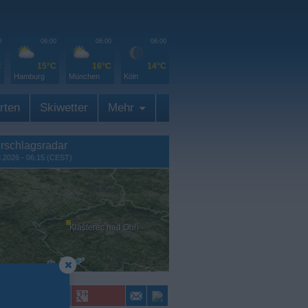
0
06:00
06:00
06:00
C
15°C
16°C
14°C
Hamburg
München
Köln
rten
Skiwetter
Mehr
rschlagsradar
8.2026 - 06:15 (CEST)
Klášterec nad Ohří