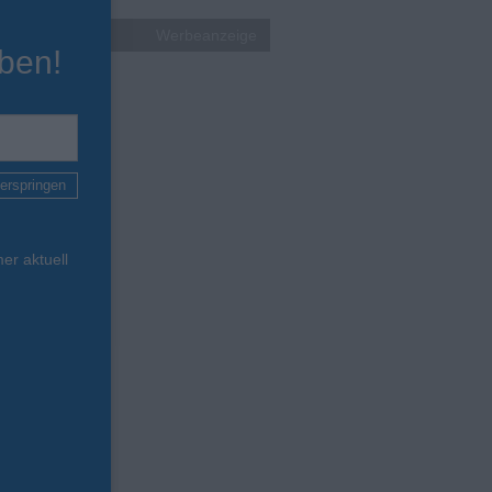
Werbeanzeige
ben!
erspringen
er aktuell