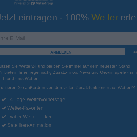
Jetzt eintragen - 100%
Wetter
erle
ur
Tiefsttemperatur
Aktuelle Temperatur
14°C
18°C
17°C
14°C
15°C
üb
utzen Sie Wetter24 und bleiben Sie immer auf dem neuesten Stand.
.
16.08.
Mo
.
17.08.
Di
.
18.08.
Mi
.
19.08.
Do
.
20.08.
ir bieten Ihnen regelmäßig Zusatz-Infos, News und Gewinnspiele - imm
nd rund ums Wetter.
rofitieren Sie außerdem von den vielen Zusatzfunktionen auf Wetter24:
29°C
25°C
24°C
25°C
25°C
14-Tage-Wettervorhersage
Wetter-Favoriten
Twitter Wetter-Ticker
Satelliten-Animation