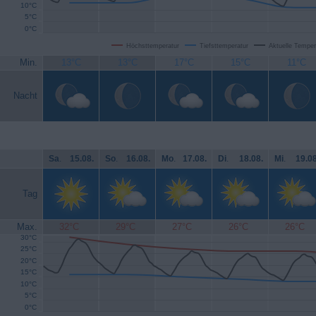
10°C
5°C
0°C
Höchsttemperatur
Tiefsttemperatur
Aktuelle Temper
Min.
13°C
13°C
17°C
15°C
11°C
Nacht
Sa
.
15.08.
So
.
16.08.
Mo
.
17.08.
Di
.
18.08.
Mi
.
19.08
Tag
Max.
32°C
29°C
27°C
26°C
26°C
30°C
25°C
20°C
15°C
10°C
5°C
0°C