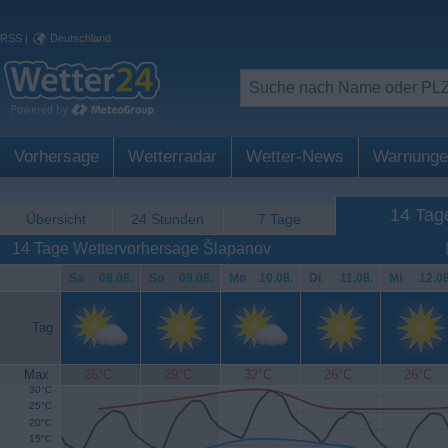
RSS
|
Deutschland
Vorhersage
Wetterradar
Wetter-News
Warnunge
14 Tag
Übersicht
24 Stunden
7 Tage
14 Tage Wettervorhersage Šlapanov
Sa
.
08.08.
So
.
09.08.
Mo
.
10.08.
Di
.
11.08.
Mi
.
12.08
Tag
Max.
26°C
29°C
32°C
26°C
26°C
30°C
25°C
20°C
15°C