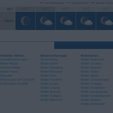
Höchsttemperatur
Tiefsttemperatur
Aktuelle Temper
Min.
16°C
16°C
15°C
14°C
13°C
Nacht
Aktuelles Wetter:
Wettervorhersage:
Reisewetter:
Unwetterwarnungen
Deutschland
Wetter Österreich
Wetter-Radar
Wetter Berlin
Wetter Schweiz
Satellitenbilder
Wetter Hamburg
Wetter Spanien
Wetter-News
Wetter München
Wetter Türkei
Skiwetter
Wetter Köln
Wetter Italien
Profi-Karten GFS (NCEP)
Wetter Frankfurt
Wetter Griechenland
Profi-Karten ECMWF
Wetter Essen
Wetter Portugal
Wetter Leipzig
Wetter Frankreich
Wetter Bremen
Wetter Niederlande
Wetter Stuttgart
Wetter Großbritannien
Wetter München
Wetter Belgien
Wetter Schweden