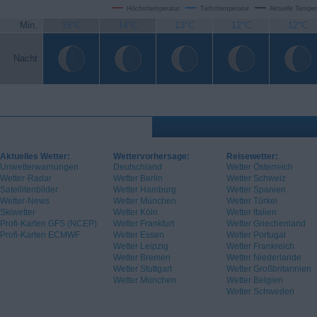
Höchsttemperatur
Tiefsttemperatur
Aktuelle Temper
Min.
15°C
14°C
13°C
12°C
12°C
Nacht
Aktuelles Wetter:
Wettervorhersage:
Reisewetter:
Unwetterwarnungen
Deutschland
Wetter Österreich
Wetter-Radar
Wetter Berlin
Wetter Schweiz
Satellitenbilder
Wetter Hamburg
Wetter Spanien
Wetter-News
Wetter München
Wetter Türkei
Skiwetter
Wetter Köln
Wetter Italien
Profi-Karten GFS (NCEP)
Wetter Frankfurt
Wetter Griechenland
Profi-Karten ECMWF
Wetter Essen
Wetter Portugal
Wetter Leipzig
Wetter Frankreich
Wetter Bremen
Wetter Niederlande
Wetter Stuttgart
Wetter Großbritannien
Wetter München
Wetter Belgien
Wetter Schweden