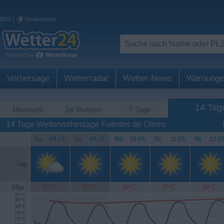
RSS
|
Deutschland
Vorhersage
Wetterradar
Wetter-News
Warnunge
14 Tag
Übersicht
24 Stunden
7 Tage
14 Tage Wettervorhersage Fuentes de Oñoro
Sa
.
08.08.
So
.
09.08.
Mo
.
10.08.
Di
.
11.08.
Mi
.
12.08
Tag
Max.
37°C
35°C
36°C
37°C
38°C
40°C
35°C
30°C
25°C
20°C