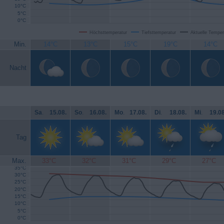
10°C
5°C
0°C
Höchsttemperatur
Tiefsttemperatur
Aktuelle Temper
Min.
14°C
13°C
15°C
19°C
14°C
Nacht
Sa
.
15.08.
So
.
16.08.
Mo
.
17.08.
Di
.
18.08.
Mi
.
19.08
Tag
Max.
33°C
32°C
31°C
29°C
27°C
35°C
30°C
25°C
20°C
15°C
10°C
5°C
0°C