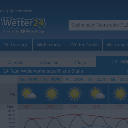
RSS
|
Deutschland
Vorhersage
Wetterradar
Wetter-News
Warnunge
14 Tag
Übersicht
24 Stunden
7 Tage
14 Tage Wettervorhersage Nizna Slana
Sa
.
08.08.
So
.
09.08.
Mo
.
10.08.
Di
.
11.08.
Mi
.
12.08
Tag
Max.
28°C
29°C
33°C
31°C
28°C
35°C
30°C
25°C
20°C
15°C