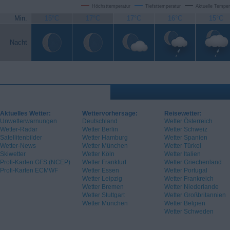
Höchsttemperatur
Tiefsttemperatur
Aktuelle Temper
Min.
15°C
17°C
17°C
16°C
15°C
Nacht
Aktuelles Wetter:
Wettervorhersage:
Reisewetter:
Unwetterwarnungen
Deutschland
Wetter Österreich
Wetter-Radar
Wetter Berlin
Wetter Schweiz
Satellitenbilder
Wetter Hamburg
Wetter Spanien
Wetter-News
Wetter München
Wetter Türkei
Skiwetter
Wetter Köln
Wetter Italien
Profi-Karten GFS (NCEP)
Wetter Frankfurt
Wetter Griechenland
Profi-Karten ECMWF
Wetter Essen
Wetter Portugal
Wetter Leipzig
Wetter Frankreich
Wetter Bremen
Wetter Niederlande
Wetter Stuttgart
Wetter Großbritannien
Wetter München
Wetter Belgien
Wetter Schweden