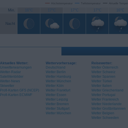
Höchsttemperatur
Tiefsttemperatur
Aktuelle Temper
Min.
16°C
17°C
17°C
17°C
16°C
Nacht
Aktuelles Wetter:
Wettervorhersage:
Reisewetter:
Unwetterwarnungen
Deutschland
Wetter Österreich
Wetter-Radar
Wetter Berlin
Wetter Schweiz
Satellitenbilder
Wetter Hamburg
Wetter Spanien
Wetter-News
Wetter München
Wetter Türkei
Skiwetter
Wetter Köln
Wetter Italien
Profi-Karten GFS (NCEP)
Wetter Frankfurt
Wetter Griechenland
Profi-Karten ECMWF
Wetter Essen
Wetter Portugal
Wetter Leipzig
Wetter Frankreich
Wetter Bremen
Wetter Niederlande
Wetter Stuttgart
Wetter Großbritannien
Wetter München
Wetter Belgien
Wetter Schweden