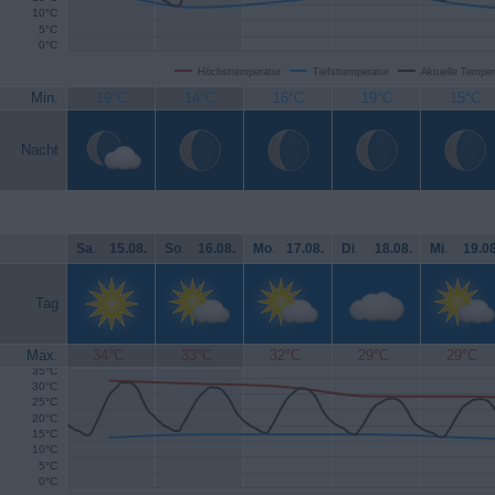
10°C
5°C
0°C
Höchsttemperatur
Tiefsttemperatur
Aktuelle Temper
Min.
19°C
14°C
16°C
19°C
15°C
Nacht
Sa
.
15.08.
So
.
16.08.
Mo
.
17.08.
Di
.
18.08.
Mi
.
19.08
Tag
Max.
34°C
33°C
32°C
29°C
29°C
35°C
30°C
25°C
20°C
15°C
10°C
5°C
0°C