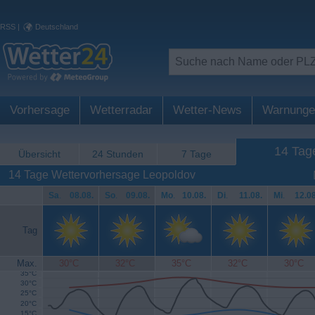
RSS
|
Deutschland
Vorhersage
Wetterradar
Wetter-News
Warnunge
14 Tag
Übersicht
24 Stunden
7 Tage
14 Tage Wettervorhersage Leopoldov
Sa
.
08.08.
So
.
09.08.
Mo
.
10.08.
Di
.
11.08.
Mi
.
12.08
Tag
Max.
30°C
32°C
35°C
32°C
30°C
35°C
30°C
25°C
20°C
15°C