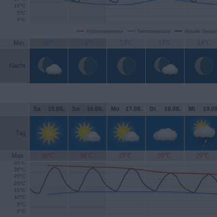
10°C
5°C
0°C
Höchsttemperatur
Tiefsttemperatur
Aktuelle Temper
Min.
19°C
14°C
13°C
17°C
14°C
Nacht
Sa
.
15.08.
So
.
16.08.
Mo
.
17.08.
Di
.
18.08.
Mi
.
19.08
Tag
Max.
35°C
34°C
33°C
30°C
29°C
35°C
30°C
25°C
20°C
15°C
10°C
5°C
0°C