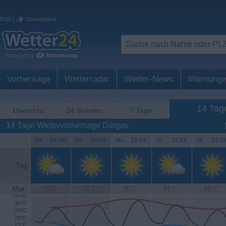
RSS
|
Deutschland
Vorhersage
Wetterradar
Wetter-News
Warnunge
14 Tag
Übersicht
24 Stunden
7 Tage
14 Tage Wettervorhersage Dargov
Sa
.
08.08.
So
.
09.08.
Mo
.
10.08.
Di
.
11.08.
Mi
.
12.08
Tag
Max.
29°C
31°C
35°C
31°C
28°C
35°C
30°C
25°C
20°C
15°C