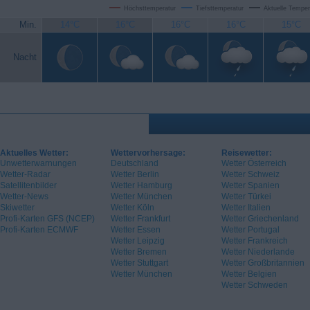
Höchsttemperatur
Tiefsttemperatur
Aktuelle Temper
Min.
14°C
16°C
16°C
16°C
15°C
Nacht
Aktuelles Wetter:
Wettervorhersage:
Reisewetter:
Unwetterwarnungen
Deutschland
Wetter Österreich
Wetter-Radar
Wetter Berlin
Wetter Schweiz
Satellitenbilder
Wetter Hamburg
Wetter Spanien
Wetter-News
Wetter München
Wetter Türkei
Skiwetter
Wetter Köln
Wetter Italien
Profi-Karten GFS (NCEP)
Wetter Frankfurt
Wetter Griechenland
Profi-Karten ECMWF
Wetter Essen
Wetter Portugal
Wetter Leipzig
Wetter Frankreich
Wetter Bremen
Wetter Niederlande
Wetter Stuttgart
Wetter Großbritannien
Wetter München
Wetter Belgien
Wetter Schweden