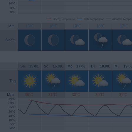
10°C
5°C
0°C
Höchsttemperatur
Tiefsttemperatur
Aktuelle Temper
Min.
16°C
18°C
19°C
18°C
17°C
Nacht
Sa
.
15.08.
So
.
16.08.
Mo
.
17.08.
Di
.
18.08.
Mi
.
19.08
Tag
Max.
36°C
31°C
30°C
30°C
31°C
35°C
30°C
25°C
20°C
15°C
10°C
5°C
0°C