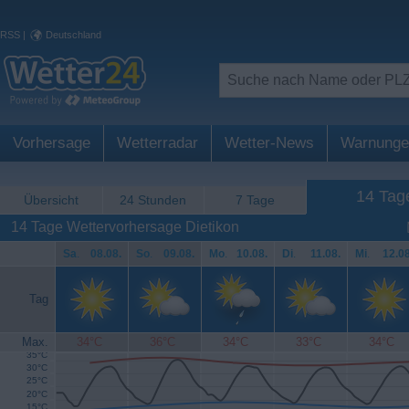
RSS
|
Deutschland
Vorhersage
Wetterradar
Wetter-News
Warnunge
14 Tag
Übersicht
24 Stunden
7 Tage
14 Tage Wettervorhersage Dietikon
Sa
.
08.08.
So
.
09.08.
Mo
.
10.08.
Di
.
11.08.
Mi
.
12.08
Tag
Max.
34°C
36°C
34°C
33°C
34°C
35°C
30°C
25°C
20°C
15°C