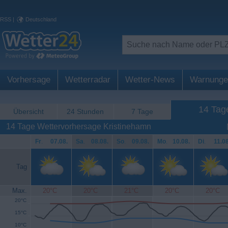
RSS
|
Deutschland
Vorhersage
Wetterradar
Wetter-News
Warnunge
14 Tag
Übersicht
24 Stunden
7 Tage
14 Tage Wettervorhersage Kristinehamn
Fr
.
07.08.
Sa
.
08.08.
So
.
09.08.
Mo
.
10.08.
Di
.
11.08
Tag
Max.
20°C
20°C
21°C
20°C
20°C
20°C
15°C
10°C