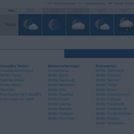
Höchsttemperatur
Tiefsttemperatur
Aktuelle Temper
Min.
15°C
15°C
15°C
14°C
14°C
Nacht
Aktuelles Wetter:
Wettervorhersage:
Reisewetter:
Unwetterwarnungen
Deutschland
Wetter Österreich
Wetter-Radar
Wetter Berlin
Wetter Schweiz
Satellitenbilder
Wetter Hamburg
Wetter Spanien
Wetter-News
Wetter München
Wetter Türkei
Skiwetter
Wetter Köln
Wetter Italien
Profi-Karten GFS (NCEP)
Wetter Frankfurt
Wetter Griechenland
Profi-Karten ECMWF
Wetter Essen
Wetter Portugal
Wetter Leipzig
Wetter Frankreich
Wetter Bremen
Wetter Niederlande
Wetter Stuttgart
Wetter Großbritannien
Wetter München
Wetter Belgien
Wetter Schweden