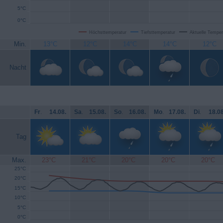
5°C
0°C
Höchsttemperatur
Tiefsttemperatur
Aktuelle Temper
Min.
13°C
12°C
14°C
14°C
12°C
Nacht
Fr
.
14.08.
Sa
.
15.08.
So
.
16.08.
Mo
.
17.08.
Di
.
18.08
Tag
Max.
23°C
21°C
20°C
20°C
20°C
25°C
20°C
15°C
10°C
5°C
0°C