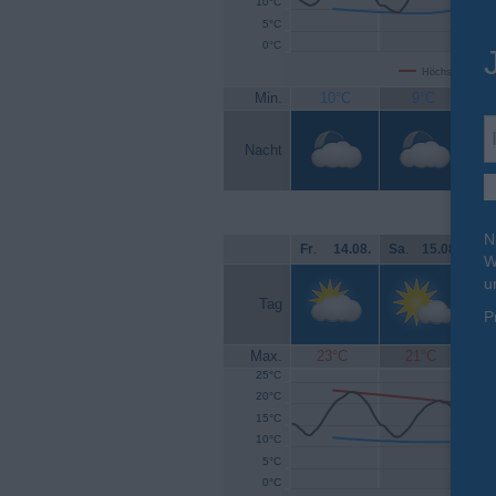
10°C
5°C
0°C
Höchsttemperat
Min.
10°C
9°C
Nacht
N
Fr
.
14.08.
Sa
.
15.08.
So
W
u
Tag
P
Max.
23°C
21°C
25°C
20°C
15°C
10°C
5°C
0°C