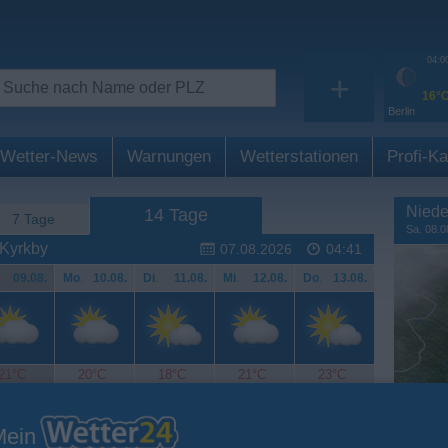
04:0
+
16°
Berlin
Wetter-News
Warnungen
Wetterstationen
Profi-Ka
Niede
14 Tage
7 Tage
Sa. 08.0
 Kyrkby
07.08.2026
04:41
.
09.08.
Mo
.
10.08.
Di
.
11.08.
Mi
.
12.08.
Do
.
13.08.
21°C
20°C
18°C
21°C
23°C
Mein