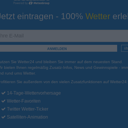
Jetzt eintragen - 100%
Wetter
erle
ur
Tiefsttemperatur
Aktuelle Temperatur
12°C
13°C
8°C
7°C
11°C
üb
utzen Sie Wetter24 und bleiben Sie immer auf dem neuesten Stand.
.
16.08.
Mo
.
17.08.
Di
.
18.08.
Mi
.
19.08.
Do
.
20.08.
ir bieten Ihnen regelmäßig Zusatz-Infos, News und Gewinnspiele - imm
nd rund ums Wetter.
rofitieren Sie außerdem von den vielen Zusatzfunktionen auf Wetter24:
19°C
19°C
20°C
20°C
18°C
14-Tage-Wettervorhersage
Wetter-Favoriten
Twitter Wetter-Ticker
Satelliten-Animation