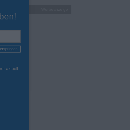
Werbeanzeige
ben!
erspringen
er aktuell