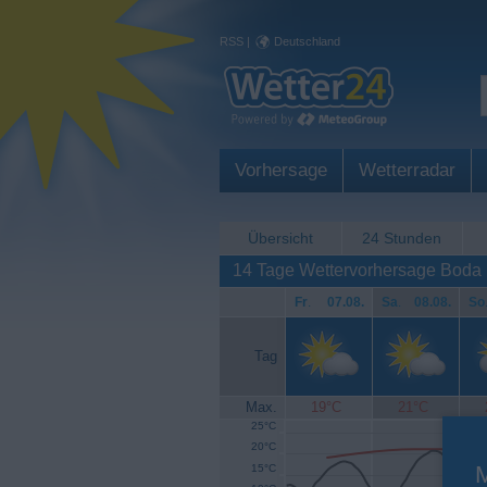
RSS
|
Deutschland
Vorhersage
Wetterradar
Übersicht
24 Stunden
14 Tage Wettervorhersage Boda
Fr
.
07.08.
Sa
.
08.08.
So
Tag
Max.
19°C
21°C
25°C
20°C
15°C