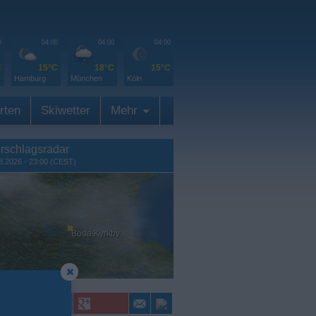
0
04:00
04:00
04:00
C
15°C
18°C
15°C
Hamburg
München
Köln
rten
Skiwetter
Mehr
rschlagsradar
8.2026 - 23:00 (CEST)
Boda Kyrkby