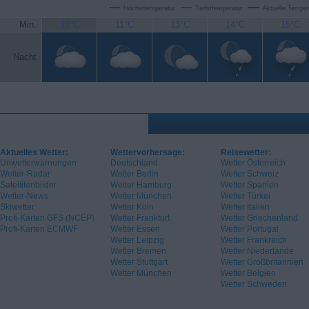
Höchsttemperatur
Tiefsttemperatur
Aktuelle Temper
Min.
10°C
11°C
13°C
14°C
15°C
Nacht
Aktuelles Wetter:
Wettervorhersage:
Reisewetter:
Unwetterwarnungen
Deutschland
Wetter Österreich
Wetter-Radar
Wetter Berlin
Wetter Schweiz
Satellitenbilder
Wetter Hamburg
Wetter Spanien
Wetter-News
Wetter München
Wetter Türkei
Skiwetter
Wetter Köln
Wetter Italien
Profi-Karten GFS (NCEP)
Wetter Frankfurt
Wetter Griechenland
Profi-Karten ECMWF
Wetter Essen
Wetter Portugal
Wetter Leipzig
Wetter Frankreich
Wetter Bremen
Wetter Niederlande
Wetter Stuttgart
Wetter Großbritannien
Wetter München
Wetter Belgien
Wetter Schweden