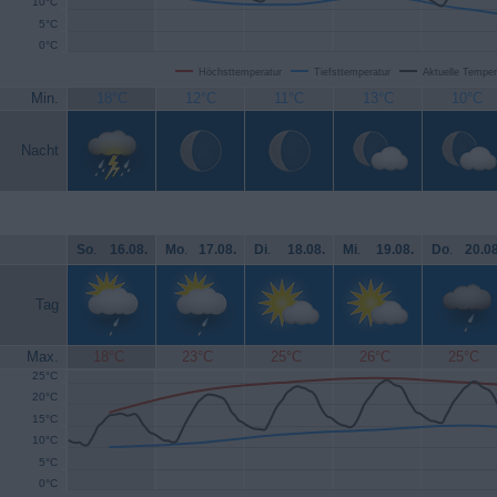
10°C
5°C
0°C
Höchsttemperatur
Tiefsttemperatur
Aktuelle Temper
Min.
18°C
12°C
11°C
13°C
10°C
Nacht
So
.
16.08.
Mo
.
17.08.
Di
.
18.08.
Mi
.
19.08.
Do
.
20.08
Tag
Max.
18°C
23°C
25°C
26°C
25°C
25°C
20°C
15°C
10°C
5°C
0°C