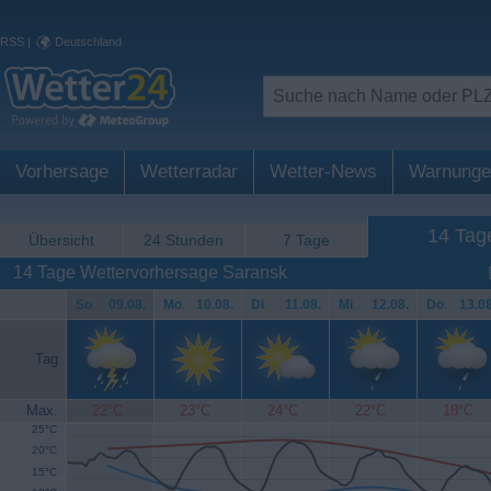
RSS
|
Deutschland
Vorhersage
Wetterradar
Wetter-News
Warnunge
14 Tag
Übersicht
24 Stunden
7 Tage
14 Tage Wettervorhersage Saransk
So
.
09.08.
Mo
.
10.08.
Di
.
11.08.
Mi
.
12.08.
Do
.
13.08
Tag
Max.
22°C
23°C
24°C
22°C
18°C
25°C
20°C
15°C