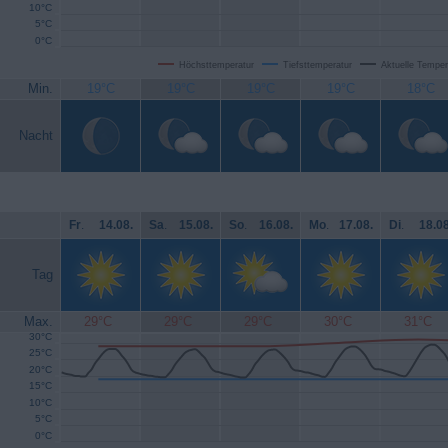
10°C
5°C
0°C
Höchsttemperatur
Tiefsttemperatur
Aktuelle Temper
Min.
19°C
19°C
19°C
19°C
18°C
Nacht
Fr
.
14.08.
Sa
.
15.08.
So
.
16.08.
Mo
.
17.08.
Di
.
18.08
Tag
Max.
29°C
29°C
29°C
30°C
31°C
30°C
25°C
20°C
15°C
10°C
5°C
0°C