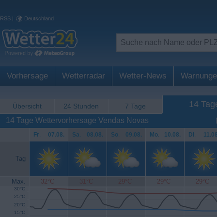
RSS
|
Deutschland
Vorhersage
Wetterradar
Wetter-News
Warnunge
14 Tag
Übersicht
24 Stunden
7 Tage
14 Tage Wettervorhersage Vendas Novas
Fr
.
07.08.
Sa
.
08.08.
So
.
09.08.
Mo
.
10.08.
Di
.
11.08
Tag
Max.
32°C
31°C
29°C
29°C
29°C
30°C
25°C
20°C
15°C