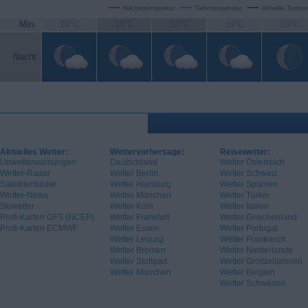
Höchsttemperatur
Tiefsttemperatur
Aktuelle Temper
Min.
19°C
19°C
19°C
19°C
19°C
Nacht
Aktuelles Wetter:
Wettervorhersage:
Reisewetter:
Unwetterwarnungen
Deutschland
Wetter Österreich
Wetter-Radar
Wetter Berlin
Wetter Schweiz
Satellitenbilder
Wetter Hamburg
Wetter Spanien
Wetter-News
Wetter München
Wetter Türkei
Skiwetter
Wetter Köln
Wetter Italien
Profi-Karten GFS (NCEP)
Wetter Frankfurt
Wetter Griechenland
Profi-Karten ECMWF
Wetter Essen
Wetter Portugal
Wetter Leipzig
Wetter Frankreich
Wetter Bremen
Wetter Niederlande
Wetter Stuttgart
Wetter Großbritannien
Wetter München
Wetter Belgien
Wetter Schweden