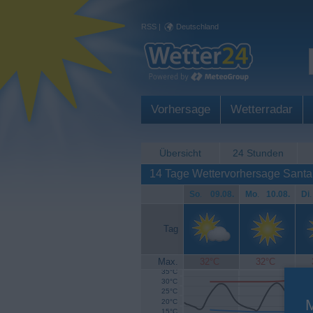
RSS
|
Deutschland
Vorhersage
Wetterradar
Übersicht
24 Stunden
14 Tage Wettervorhersage Sant
So
.
09.08.
Mo
.
10.08.
Di
.
Tag
Max.
32°C
32°C
35°C
30°C
25°C
20°C
15°C