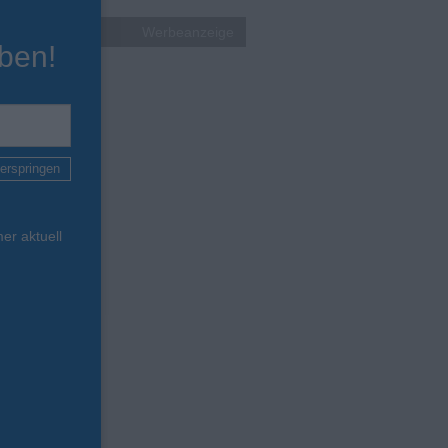
Werbeanzeige
ben!
erspringen
er aktuell