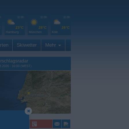
0
11:00
11:00
11:00
C
23°C
28°C
26°C
Hamburg
München
Köln
rten
Skiwetter
Mehr
rschlagsradar
8.2026 - 10:00 (WEST)
Santarém