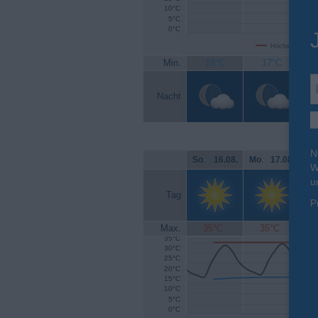
10°C
5°C
0°C
Höchsttemperat
Min.
18°C
17°C
Nacht
N
So
.
16.08.
Mo
.
17.08.
Di
.
W
u
Tag
P
Max.
35°C
35°C
35°C
30°C
25°C
20°C
15°C
10°C
5°C
0°C