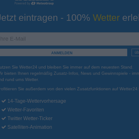
Jetzt eintragen - 100%
Wetter
erle
ur
Tiefsttemperatur
Aktuelle Temperatur
17°C
17°C
17°C
18°C
18°C
üb
utzen Sie Wetter24 und bleiben Sie immer auf dem neuesten Stand.
18.08.
Mi
.
19.08.
Do
.
20.08.
Fr
.
21.08.
Sa
.
22.08.
ir bieten Ihnen regelmäßig Zusatz-Infos, News und Gewinnspiele - imm
nd rund ums Wetter.
rofitieren Sie außerdem von den vielen Zusatzfunktionen auf Wetter24:
35°C
34°C
33°C
30°C
31°C
14-Tage-Wettervorhersage
Wetter-Favoriten
Twitter Wetter-Ticker
Satelliten-Animation