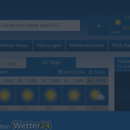
11:0
+
23°
Berlin
Wetter-News
Warnungen
Wetterstationen
Profi-Ka
Niede
14 Tage
7 Tage
So. 09.0
arém
09.08.2026
10:42
11.08.
Mi
.
12.08.
Do
.
13.08.
Fr
.
14.08.
Sa
.
15.08.
34°C
35°C
34°C
33°C
33°C
Mein