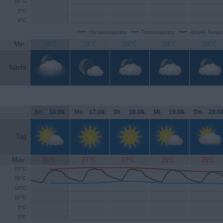
10°C
5°C
0°C
Höchsttemperatur
Tiefsttemperatur
Aktuelle Temper
Min.
19°C
18°C
19°C
19°C
19°C
Nacht
So
.
16.08.
Mo
.
17.08.
Di
.
18.08.
Mi
.
19.08.
Do
.
20.08
Tag
Max.
26°C
27°C
27°C
26°C
25°C
25°C
20°C
15°C
10°C
5°C
0°C