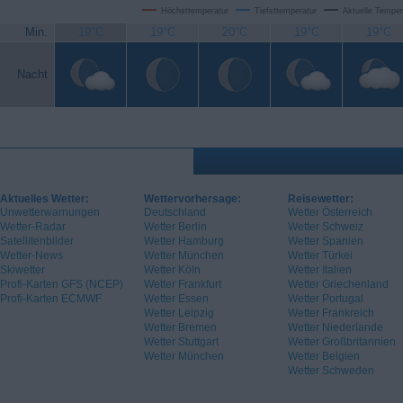
Höchsttemperatur
Tiefsttemperatur
Aktuelle Temper
Min.
19°C
19°C
20°C
19°C
19°C
Nacht
Aktuelles Wetter:
Wettervorhersage:
Reisewetter:
Unwetterwarnungen
Deutschland
Wetter Österreich
Wetter-Radar
Wetter Berlin
Wetter Schweiz
Satellitenbilder
Wetter Hamburg
Wetter Spanien
Wetter-News
Wetter München
Wetter Türkei
Skiwetter
Wetter Köln
Wetter Italien
Profi-Karten GFS (NCEP)
Wetter Frankfurt
Wetter Griechenland
Profi-Karten ECMWF
Wetter Essen
Wetter Portugal
Wetter Leipzig
Wetter Frankreich
Wetter Bremen
Wetter Niederlande
Wetter Stuttgart
Wetter Großbritannien
Wetter München
Wetter Belgien
Wetter Schweden