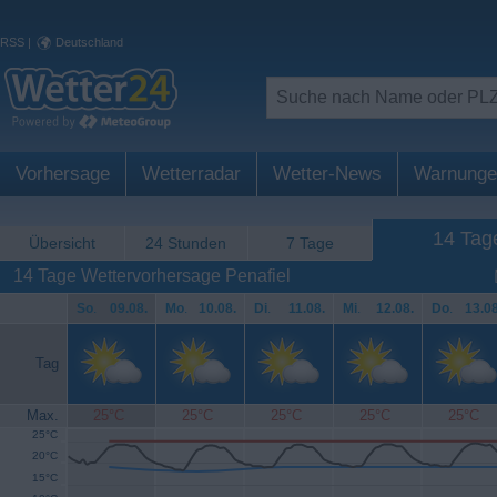
RSS
|
Deutschland
Vorhersage
Wetterradar
Wetter-News
Warnunge
14 Tag
Übersicht
24 Stunden
7 Tage
14 Tage Wettervorhersage Penafiel
So
.
09.08.
Mo
.
10.08.
Di
.
11.08.
Mi
.
12.08.
Do
.
13.08
Tag
Max.
25°C
25°C
25°C
25°C
25°C
25°C
20°C
15°C