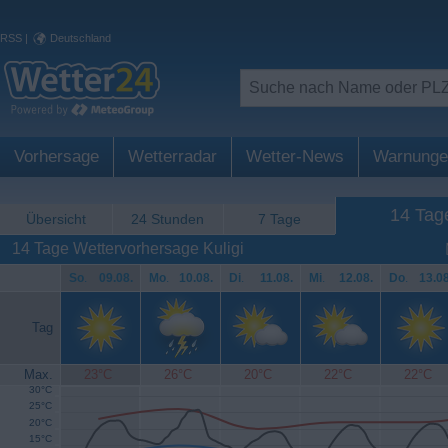
RSS
|
Deutschland
Vorhersage
Wetterradar
Wetter-News
Warnunge
14 Tag
Übersicht
24 Stunden
7 Tage
14 Tage Wettervorhersage Kuligi
So
.
09.08.
Mo
.
10.08.
Di
.
11.08.
Mi
.
12.08.
Do
.
13.08
Tag
Max.
23°C
26°C
20°C
22°C
22°C
30°C
25°C
20°C
15°C