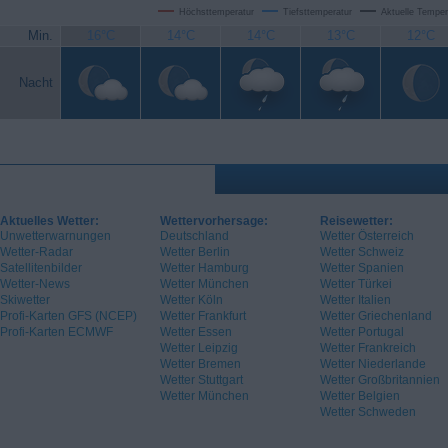
Höchsttemperatur
Tiefsttemperatur
Aktuelle Temper
Min.
16°C
14°C
14°C
13°C
12°C
Nacht
Aktuelles Wetter:
Wettervorhersage:
Reisewetter:
Unwetterwarnungen
Deutschland
Wetter Österreich
Wetter-Radar
Wetter Berlin
Wetter Schweiz
Satellitenbilder
Wetter Hamburg
Wetter Spanien
Wetter-News
Wetter München
Wetter Türkei
Skiwetter
Wetter Köln
Wetter Italien
Profi-Karten GFS (NCEP)
Wetter Frankfurt
Wetter Griechenland
Profi-Karten ECMWF
Wetter Essen
Wetter Portugal
Wetter Leipzig
Wetter Frankreich
Wetter Bremen
Wetter Niederlande
Wetter Stuttgart
Wetter Großbritannien
Wetter München
Wetter Belgien
Wetter Schweden