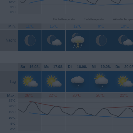
10°C
5°C
0°C
Höchsttemperatur
Tiefsttemperatur
Aktuelle Temper
Min.
11°C
15°C
12°C
9°C
10°C
Nacht
So
.
16.08.
Mo
.
17.08.
Di
.
18.08.
Mi
.
19.08.
Do
.
20.08
Tag
Max.
26°C
22°C
20°C
20°C
21°C
25°C
20°C
15°C
10°C
5°C
0°C