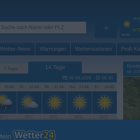
06:0
+
11°
Berlin
Wetter-News
Warnungen
Wetterstationen
Profi-Ka
Niede
14 Tage
7 Tage
Mo. 20.0
08.08.2026
06:30
.
10.08.
Di
.
11.08.
Mi
.
12.08.
Do
.
13.08.
Fr
.
14.08.
32°C
23°C
25°C
28°C
32°C
Mein