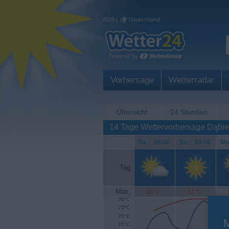
RSS
|
Deutschland
Vorhersage
Wetterradar
Übersicht
24 Stunden
14 Tage Wettervorhersage Dąbie
Sa
.
08.08.
So
.
09.08.
Mo
Tag
Max.
25°C
32°C
30°C
25°C
20°C
15°C