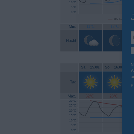
10°C
5°C
0°C
Höchsttemperat
Min.
11°C
12°C
Nacht
N
Sa
.
15.08.
So
.
16.08.
Mo
W
u
Tag
P
Max.
32°C
28°C
30°C
25°C
20°C
15°C
10°C
5°C
0°C