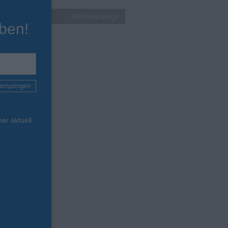
Werbeanzeige
ben!
erspringen
er aktuell