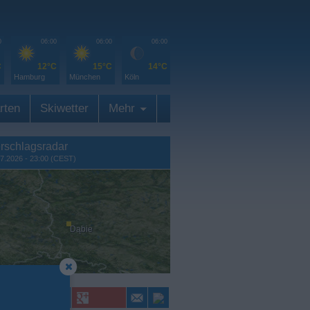
0
06:00
06:00
06:00
C
12°C
15°C
14°C
Hamburg
München
Köln
rten
Skiwetter
Mehr
rschlagsradar
7.2026 - 23:00 (CEST)
Dąbie