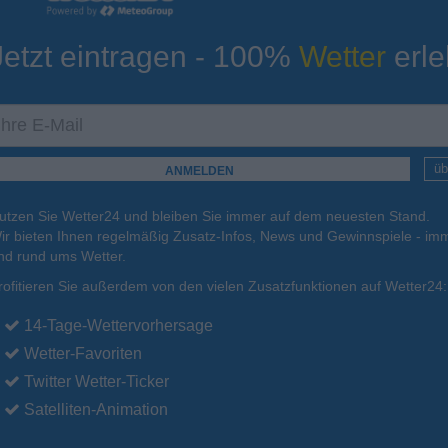
Jetzt eintragen - 100%
Wetter
erle
ur
Tiefsttemperatur
Aktuelle Temperatur
19°C
13°C
10°C
11°C
14°C
üb
utzen Sie Wetter24 und bleiben Sie immer auf dem neuesten Stand.
.
17.08.
Di
.
18.08.
Mi
.
19.08.
Do
.
20.08.
Fr
.
21.08.
ir bieten Ihnen regelmäßig Zusatz-Infos, News und Gewinnspiele - imm
nd rund ums Wetter.
rofitieren Sie außerdem von den vielen Zusatzfunktionen auf Wetter24:
26°C
25°C
24°C
23°C
23°C
14-Tage-Wettervorhersage
Wetter-Favoriten
Twitter Wetter-Ticker
Satelliten-Animation