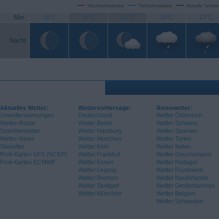
Höchsttemperatur
Tiefsttemperatur
Aktuelle Temper
Min.
16°C
15°C
15°C
14°C
13°C
Nacht
Aktuelles Wetter:
Wettervorhersage:
Reisewetter:
Unwetterwarnungen
Deutschland
Wetter Österreich
Wetter-Radar
Wetter Berlin
Wetter Schweiz
Satellitenbilder
Wetter Hamburg
Wetter Spanien
Wetter-News
Wetter München
Wetter Türkei
Skiwetter
Wetter Köln
Wetter Italien
Profi-Karten GFS (NCEP)
Wetter Frankfurt
Wetter Griechenland
Profi-Karten ECMWF
Wetter Essen
Wetter Portugal
Wetter Leipzig
Wetter Frankreich
Wetter Bremen
Wetter Niederlande
Wetter Stuttgart
Wetter Großbritannien
Wetter München
Wetter Belgien
Wetter Schweden