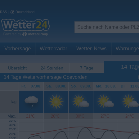
RSS
|
Deutschland
Vorhersage
Wetterradar
Wetter-News
Warnunge
14 Tag
Übersicht
24 Stunden
7 Tage
14 Tage Wettervorhersage Coevorden
Fr
.
07.08.
Sa
.
08.08.
So
.
09.08.
Mo
.
10.08.
Di
.
11.08
Tag
Max.
21°C
26°C
30°C
27°C
24°C
35°C
30°C
25°C
20°C
15°C