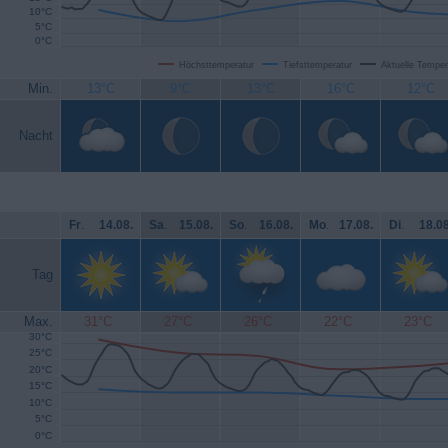
10°C
5°C
0°C
Höchsttemperatur
Tiefsttemperatur
Aktuelle Temper
Min.
13°C
9°C
13°C
16°C
12°C
Nacht
Fr
.
14.08.
Sa
.
15.08.
So
.
16.08.
Mo
.
17.08.
Di
.
18.08
Tag
Max.
31°C
27°C
26°C
22°C
23°C
30°C
25°C
20°C
15°C
10°C
5°C
0°C