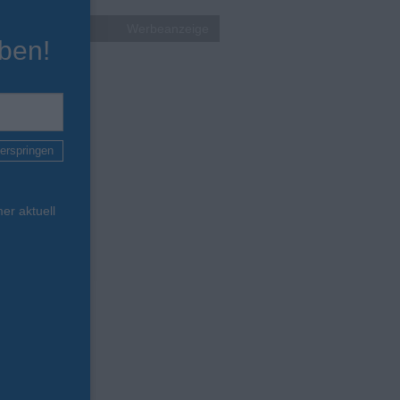
Werbeanzeige
ben!
erspringen
er aktuell