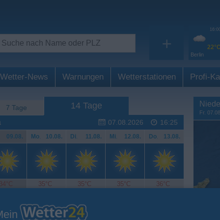
16:0
+
22°
Berlin
Wetter-News
Warnungen
Wetterstationen
Profi-Ka
Niede
14 Tage
7 Tage
Fr. 07.0
a
07.08.2026
16:25
.
09.08.
Mo
.
10.08.
Di
.
11.08.
Mi
.
12.08.
Do
.
13.08.
34°C
35°C
35°C
35°C
36°C
Mein