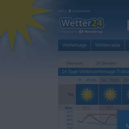
RSS
|
Deutschland
Vorhersage
Wetterradar
Übersicht
24 Stunden
14 Tage Wettervorhersage Trabí
Fr
.
07.08.
Sa
.
08.08.
So
Tag
Max.
34°C
34°C
35°C
30°C
25°C
20°C
15°C