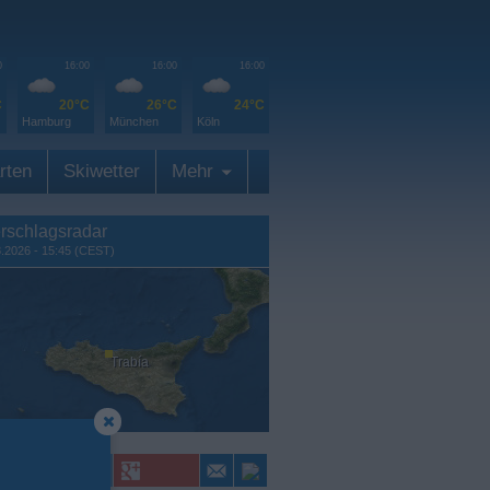
0
16:00
16:00
16:00
C
20°C
26°C
24°C
Hamburg
München
Köln
rten
Skiwetter
Mehr
rschlagsradar
8.2026 - 15:45 (CEST)
Trabía