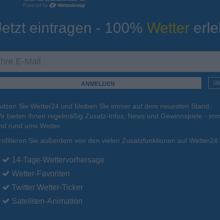
Jetzt eintragen - 100%
Wetter
erle
ur
Tiefsttemperatur
Aktuelle Temperatur
23°C
23°C
23°C
24°C
24°C
üb
utzen Sie Wetter24 und bleiben Sie immer auf dem neuesten Stand.
.
16.08.
Mo
.
17.08.
Di
.
18.08.
Mi
.
19.08.
Do
.
20.08.
ir bieten Ihnen regelmäßig Zusatz-Infos, News und Gewinnspiele - imm
nd rund ums Wetter.
rofitieren Sie außerdem von den vielen Zusatzfunktionen auf Wetter24:
35°C
35°C
34°C
33°C
34°C
14-Tage-Wettervorhersage
Wetter-Favoriten
Twitter Wetter-Ticker
Satelliten-Animation