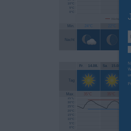
10°C
5°C
0°C
Höchsttemperat
Min.
24°C
22°C
Nacht
N
Fr
.
14.08.
Sa
.
15.08.
So
W
u
Tag
P
Max.
35°C
35°C
35°C
30°C
25°C
20°C
15°C
10°C
5°C
0°C