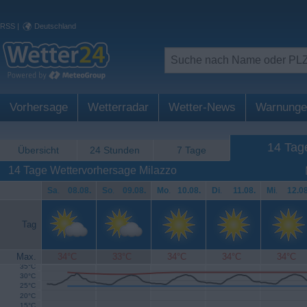
RSS
|
Deutschland
Vorhersage
Wetterradar
Wetter-News
Warnunge
14 Tag
Übersicht
24 Stunden
7 Tage
14 Tage Wettervorhersage Milazzo
Sa
.
08.08.
So
.
09.08.
Mo
.
10.08.
Di
.
11.08.
Mi
.
12.08
Tag
Max.
34°C
33°C
34°C
34°C
34°C
35°C
30°C
25°C
20°C
15°C