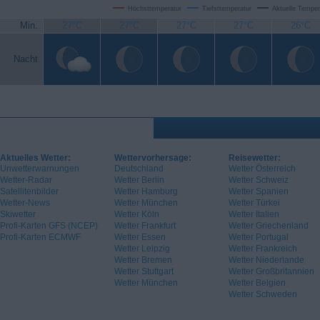
Höchsttemperatur
Tiefsttemperatur
Aktuelle Temper
Min.
27°C
27°C
27°C
27°C
26°C
Nacht
Aktuelles Wetter:
Wettervorhersage:
Reisewetter:
Unwetterwarnungen
Deutschland
Wetter Österreich
Wetter-Radar
Wetter Berlin
Wetter Schweiz
Satellitenbilder
Wetter Hamburg
Wetter Spanien
Wetter-News
Wetter München
Wetter Türkei
Skiwetter
Wetter Köln
Wetter Italien
Profi-Karten GFS (NCEP)
Wetter Frankfurt
Wetter Griechenland
Profi-Karten ECMWF
Wetter Essen
Wetter Portugal
Wetter Leipzig
Wetter Frankreich
Wetter Bremen
Wetter Niederlande
Wetter Stuttgart
Wetter Großbritannien
Wetter München
Wetter Belgien
Wetter Schweden