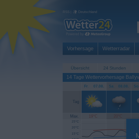
RSS
|
Deutschland
Vorhersage
Wetterradar
Übersicht
24 Stunden
14 Tage Wettervorhersage Ball
Fr
.
07.08.
Sa
.
08.08.
So
Tag
Max.
19°C
20°C
25°C
20°C
15°C