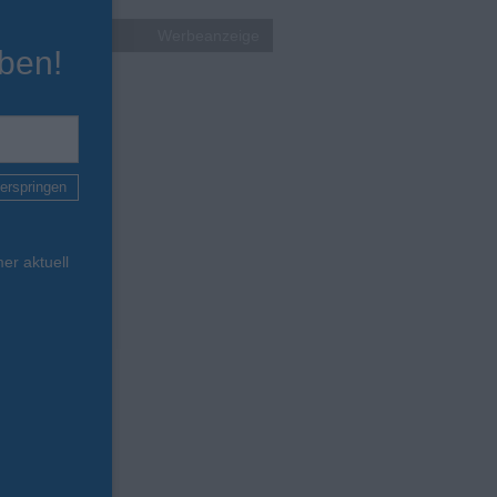
Werbeanzeige
ben!
erspringen
er aktuell