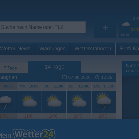
13:0
+
21°
Berlin
Wetter-News
Warnungen
Wetterstationen
Profi-Ka
Niede
14 Tage
7 Tage
Fr. 07.0
yvaughan
07.08.2026
12:26
.
09.08.
Mo
.
10.08.
Di
.
11.08.
Mi
.
12.08.
Do
.
13.08.
18°C
21°C
24°C
23°C
20°C
Mein