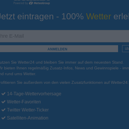
Jetzt eintragen - 100%
Wetter
erle
ur
Tiefsttemperatur
Aktuelle Temperatur
15°C
12°C
14°C
16°C
16°C
üb
utzen Sie Wetter24 und bleiben Sie immer auf dem neuesten Stand.
.
16.08.
Mo
.
17.08.
Di
.
18.08.
Mi
.
19.08.
Do
.
20.08.
ir bieten Ihnen regelmäßig Zusatz-Infos, News und Gewinnspiele - imm
nd rund ums Wetter.
rofitieren Sie außerdem von den vielen Zusatzfunktionen auf Wetter24:
20°C
20°C
20°C
21°C
20°C
14-Tage-Wettervorhersage
Wetter-Favoriten
Twitter Wetter-Ticker
Satelliten-Animation