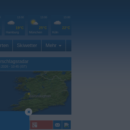
0
13:00
13:00
13:00
C
19°C
25°C
22°C
Hamburg
München
Köln
rten
Skiwetter
Mehr
rschlagsradar
8.2026 - 10:45 (IST)
Ballyvaughan