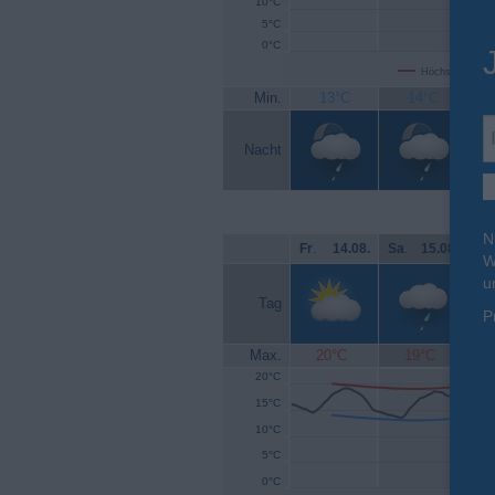
10°C
5°C
0°C
Höchsttemperat
Min.
13°C
14°C
Nacht
N
Fr
.
14.08.
Sa
.
15.08.
So
W
u
Tag
P
Max.
20°C
19°C
20°C
15°C
10°C
5°C
0°C