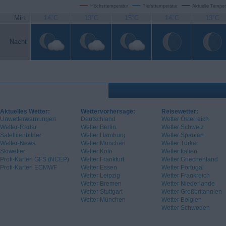
Höchsttemperatur
Tiefsttemperatur
Aktuelle Temper
Min.
14°C
13°C
15°C
14°C
13°C
Nacht
Aktuelles Wetter:
Wettervorhersage:
Reisewetter:
Unwetterwarnungen
Deutschland
Wetter Österreich
Wetter-Radar
Wetter Berlin
Wetter Schweiz
Satellitenbilder
Wetter Hamburg
Wetter Spanien
Wetter-News
Wetter München
Wetter Türkei
Skiwetter
Wetter Köln
Wetter Italien
Profi-Karten GFS (NCEP)
Wetter Frankfurt
Wetter Griechenland
Profi-Karten ECMWF
Wetter Essen
Wetter Portugal
Wetter Leipzig
Wetter Frankreich
Wetter Bremen
Wetter Niederlande
Wetter Stuttgart
Wetter Großbritannien
Wetter München
Wetter Belgien
Wetter Schweden