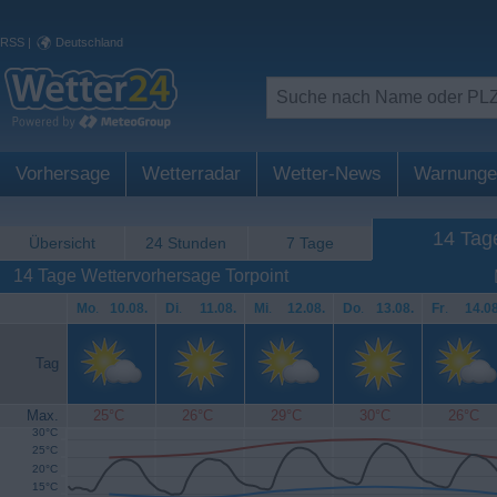
RSS
|
Deutschland
Vorhersage
Wetterradar
Wetter-News
Warnunge
14 Tag
Übersicht
24 Stunden
7 Tage
14 Tage Wettervorhersage Torpoint
Mo
.
10.08.
Di
.
11.08.
Mi
.
12.08.
Do
.
13.08.
Fr
.
14.08
Tag
Max.
25°C
26°C
29°C
30°C
26°C
30°C
25°C
20°C
15°C