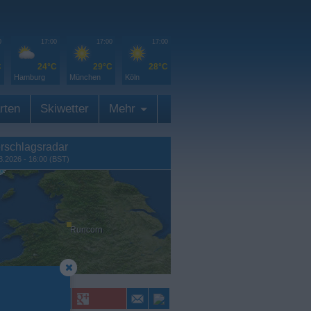
0
17:00
17:00
17:00
C
24°C
29°C
28°C
Hamburg
München
Köln
rten
Skiwetter
Mehr
rschlagsradar
8.2026 - 16:00 (BST)
Runcorn