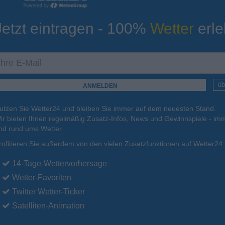
Jetzt eintragen - 100%
Wetter
erle
ur
Tiefsttemperatur
Aktuelle Temperatur
14°C
11°C
15°C
16°C
16°C
üb
utzen Sie Wetter24 und bleiben Sie immer auf dem neuesten Stand.
.
17.08.
Di
.
18.08.
Mi
.
19.08.
Do
.
20.08.
Fr
.
21.08.
ir bieten Ihnen regelmäßig Zusatz-Infos, News und Gewinnspiele - imm
nd rund ums Wetter.
rofitieren Sie außerdem von den vielen Zusatzfunktionen auf Wetter24:
24°C
23°C
23°C
24°C
24°C
14-Tage-Wettervorhersage
Wetter-Favoriten
Twitter Wetter-Ticker
Satelliten-Animation