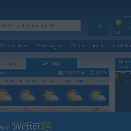
17:0
+
23°
Berlin
Wetter-News
Warnungen
Wetterstationen
Profi-Ka
Niede
14 Tage
7 Tage
Sa. 08.0
orn
08.08.2026
16:39
.
10.08.
Di
.
11.08.
Mi
.
12.08.
Do
.
13.08.
Fr
.
14.08.
20°C
28°C
30°C
28°C
23°C
Mein