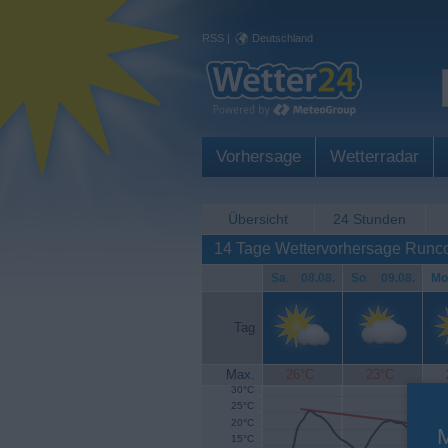
RSS
|
Deutschland
Vorhersage
Wetterradar
Übersicht
24 Stunden
14 Tage Wettervorhersage Runc
Sa
.
08.08.
So
.
09.08.
Mo
Tag
Max.
26°C
23°C
30°C
25°C
20°C
15°C