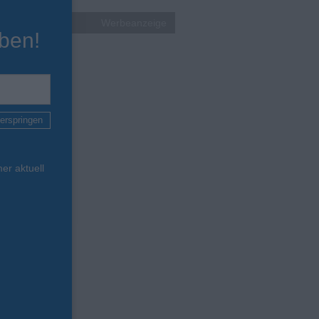
Werbeanzeige
ben!
erspringen
er aktuell