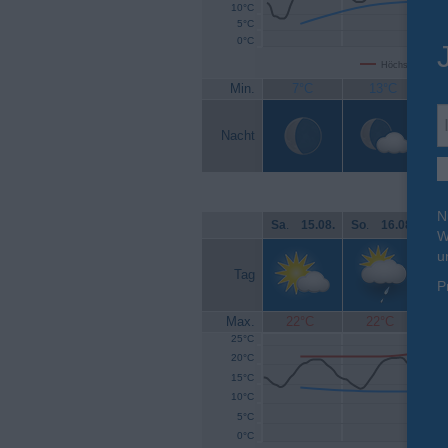
10°C
5°C
0°C
Höchsttemperat
Min.
7°C
13°C
Nacht
N
Sa
.
15.08.
So
.
16.08.
Mo
W
u
Tag
P
Max.
22°C
22°C
25°C
20°C
15°C
10°C
5°C
0°C