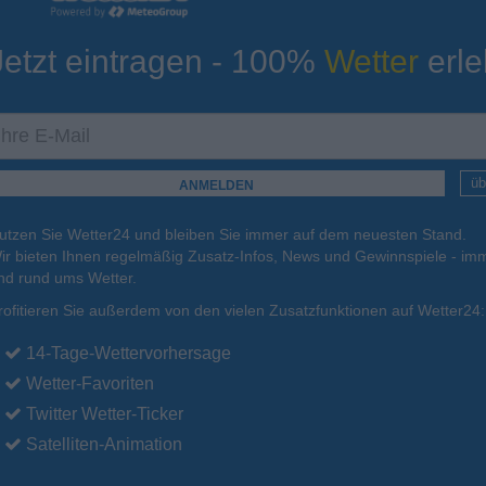
Jetzt eintragen - 100%
Wetter
erle
ur
Tiefsttemperatur
Aktuelle Temperatur
24°C
23°C
22°C
23°C
22°C
üb
utzen Sie Wetter24 und bleiben Sie immer auf dem neuesten Stand.
.
17.08.
Di
.
18.08.
Mi
.
19.08.
Do
.
20.08.
Fr
.
21.08.
ir bieten Ihnen regelmäßig Zusatz-Infos, News und Gewinnspiele - imm
nd rund ums Wetter.
rofitieren Sie außerdem von den vielen Zusatzfunktionen auf Wetter24:
34°C
34°C
34°C
34°C
34°C
14-Tage-Wettervorhersage
Wetter-Favoriten
Twitter Wetter-Ticker
Satelliten-Animation