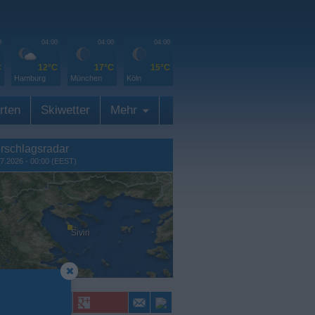
0
04:00
04:00
04:00
C
12°C
17°C
15°C
Hamburg
München
Köln
rten
Skiwetter
Mehr
rschlagsradar
7.2026 - 00:00 (EEST)
Siviri