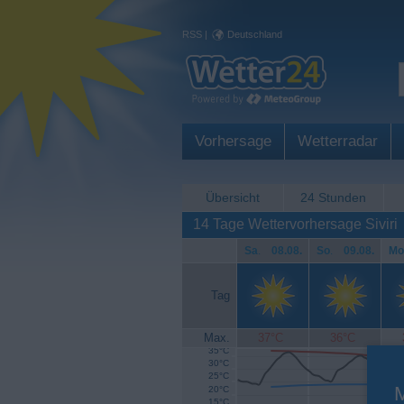
RSS
|
Deutschland
Vorhersage
Wetterradar
Übersicht
24 Stunden
14 Tage Wettervorhersage Siviri
Sa
.
08.08.
So
.
09.08.
Mo
Tag
Max.
37°C
36°C
35°C
30°C
25°C
20°C
15°C