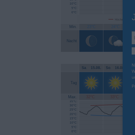
10°C
5°C
0°C
Höchsttemperat
Min.
23°C
24°C
Nacht
N
Sa
.
15.08.
So
.
16.08.
Mo
W
u
Tag
P
Max.
32°C
33°C
35°C
30°C
25°C
20°C
15°C
10°C
5°C
0°C