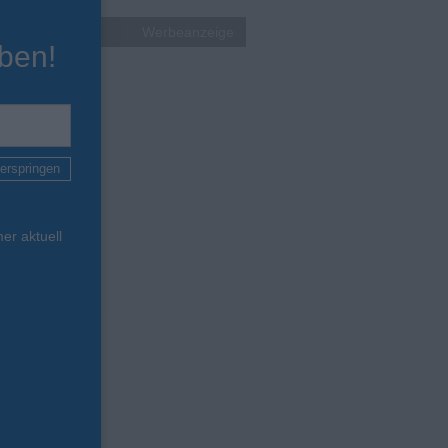
Werbeanzeige
ben!
erspringen
er aktuell