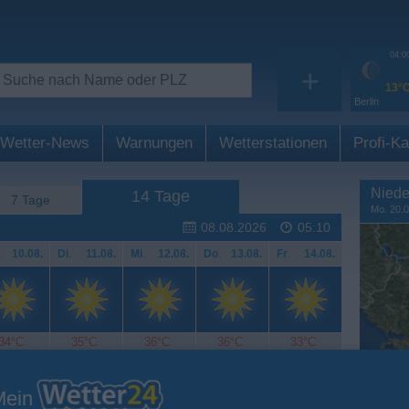
04:0
+
13°
Berlin
Wetter-News
Warnungen
Wetterstationen
Profi-Ka
Niede
14 Tage
7 Tage
Mo. 20.0
08.08.2026
05:10
.
10.08.
Di
.
11.08.
Mi
.
12.08.
Do
.
13.08.
Fr
.
14.08.
34°C
35°C
36°C
36°C
33°C
Mein