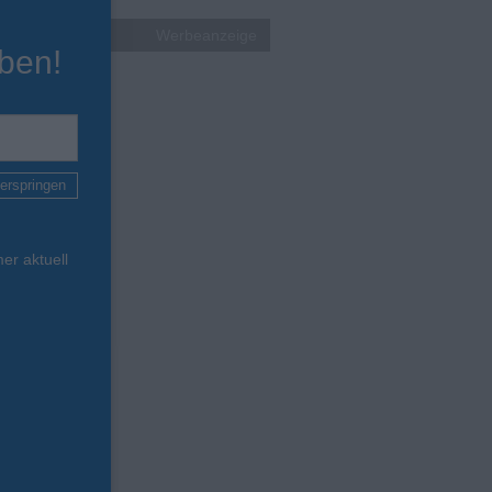
Werbeanzeige
ben!
erspringen
er aktuell