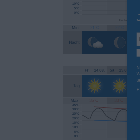
10°C
5°C
0°C
Höchsttemperat
Min.
21°C
22°C
Nacht
N
Fr
.
14.08.
Sa
.
15.08.
So
W
u
Tag
P
Max.
35°C
33°C
35°C
30°C
25°C
20°C
15°C
10°C
5°C
0°C