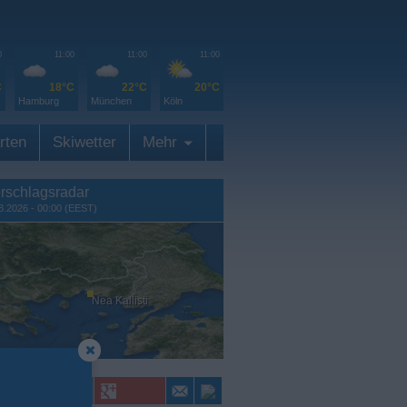
0
11:00
11:00
11:00
C
18°C
22°C
20°C
Hamburg
München
Köln
rten
Skiwetter
Mehr
rschlagsradar
8.2026 - 00:00 (EEST)
Nea Kallisti