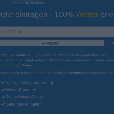
Jetzt eintragen - 100%
Wetter
erle
ur
Tiefsttemperatur
Aktuelle Temperatur
22°C
21°C
20°C
21°C
21°C
üb
utzen Sie Wetter24 und bleiben Sie immer auf dem neuesten Stand.
.
16.08.
Mo
.
17.08.
Di
.
18.08.
Mi
.
19.08.
Do
.
20.08.
ir bieten Ihnen regelmäßig Zusatz-Infos, News und Gewinnspiele - imm
nd rund ums Wetter.
rofitieren Sie außerdem von den vielen Zusatzfunktionen auf Wetter24:
32°C
32°C
32°C
32°C
32°C
14-Tage-Wettervorhersage
Wetter-Favoriten
Twitter Wetter-Ticker
Satelliten-Animation