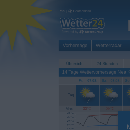
RSS
|
Deutschland
Vorhersage
Wetterradar
Übersicht
24 Stunden
14 Tage Wettervorhersage Nea Ka
Fr
.
07.08.
Sa
.
08.08.
So
Tag
Max.
33°C
35°C
35°C
30°C
25°C
20°C
15°C