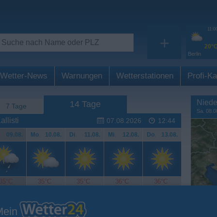
11:0
+
20°
Berlin
Wetter-News
Warnungen
Wetterstationen
Profi-Ka
Niede
14 Tage
7 Tage
Sa. 08.0
llisti
07.08.2026
12:44
.
09.08.
Mo
.
10.08.
Di
.
11.08.
Mi
.
12.08.
Do
.
13.08.
35°C
35°C
35°C
36°C
36°C
Mein