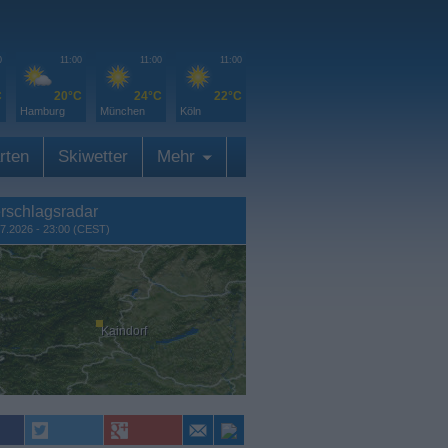
0
11:00
11:00
11:00
C
20°C
24°C
22°C
Hamburg
München
Köln
rten
Skiwetter
Mehr
rschlagsradar
7.2026 - 23:00 (CEST)
Kaindorf