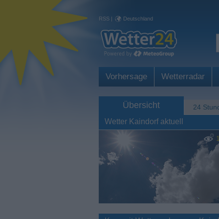
RSS
|
Deutschland
Vorhersage
Wetterradar
Übersicht
24 Stun
Wetter Kaindorf aktuell
1