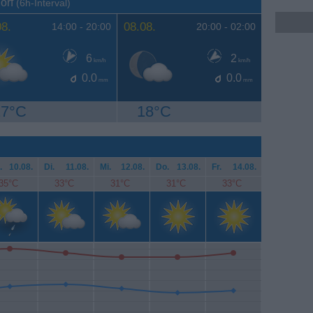
dorf
(6h-Interval)
08.
08.08.
14:00 -
20:00
20:00 -
02:00
6
2
km/h
km/h
0.0
0.0
mm
mm
27°C
18°C
.
10.08.
Di.
11.08.
Mi.
12.08.
Do.
13.08.
Fr.
14.08.
35°C
33°C
31°C
31°C
33°C