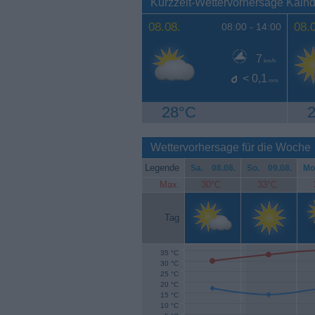
Kurzzeit-Wettervorhersage Kain
08.08.
08.
08:00 -
14:00
7
km/h
< 0,1
mm
28°C
Wettervorhersage für die Woche
Legende
Sa.
08.08.
So.
09.08.
Mo
Max.
30°C
33°C
Tag
35 °C
30 °C
25 °C
20 °C
15 °C
10 °C