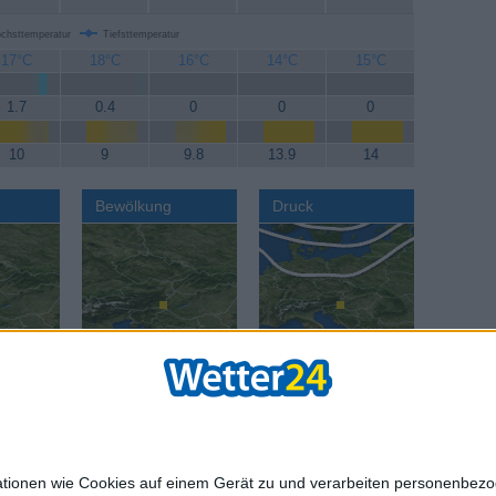
chsttemperatur
Tiefsttemperatur
17°C
18°C
16°C
14°C
15°C
1.7
0.4
0
0
0
10
9
9.8
13.9
14
Bewölkung
Druck
AGB
Datenschut
mationen wie Cookies auf einem Gerät zu und verarbeiten personenbe
age:
Reisewetter:
Reisewetter:
Städte we