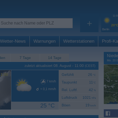
11:0
+
20°
Berlin
Wetter-News
Warnungen
Wetterstationen
Profi-Ka
Niede
den
7 Tage
14 Tage
Mo. 20.0
08. August
-
11:00
zuletzt aktualisiert
(CEST)
1:00
Gefühlt
26
°C
7
km/h
Taupunkt
11
°C
< 0,1
mm/h
Rel. Luftf.
42
%
Luftdruck
1021
hPa
25 °C
Böen
19
km/h