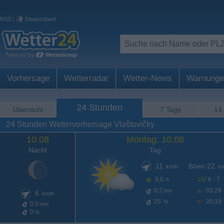
RSS
|
Deutschland
Vorhersage
Wetterradar
Wetter-News
Warnunge
24 Stunden
Übersicht
7 Tage
14
24 Stunden Wettervorhersage Vlaštovičky
10.08
Montag, 10.08
Nacht
Tag
11
Böen 22
km/h
km
9,0
UV
6 - 7
h
0.2
05:29
mm
6
km/h
25
20:19
%
0.0
mm
0
%