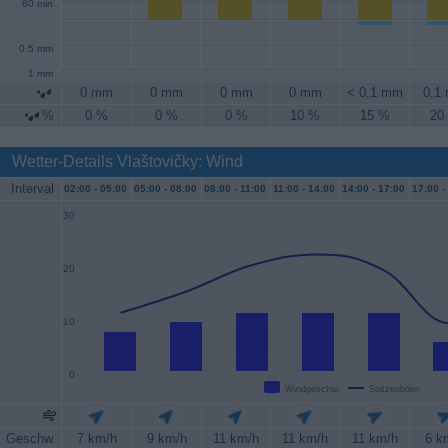
60 min
0.5 mm
1 mm
0 mm
0 mm
0 mm
0 mm
< 0,1 mm
0,1
%
0 %
0 %
0 %
10 %
15 %
20
Wetter-Details Vlaštovičky: Wind
Interval
02:00 -
05:00
05:00 -
08:00
08:00 -
11:00
11:00 -
14:00
14:00 -
17:00
17:00 -
30
20
10
0
Windgeschw.
Spitzenböen
Geschw.
7 km/h
9 km/h
11 km/h
11 km/h
11 km/h
6 k