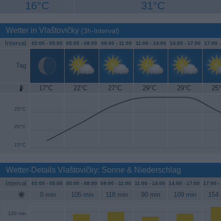
16°C
31°C
Wetter in Vlaštovičky
(3h-Interval)
Interval
02:00 -
05:00
05:00 -
08:00
08:00 -
11:00
11:00 -
14:00
14:00 -
17:00
17:00 
Tag
17°C
22°C
27°C
29°C
29°C
25
30°C
25°C
20°C
15°C
Wetter-Details Vlaštovičky: Sonne & Niederschlag
Interval
02:00 -
05:00
05:00 -
08:00
08:00 -
11:00
11:00 -
14:00
14:00 -
17:00
17:00 -
0 min
105 min
118 min
90 min
109 min
154 
120 min